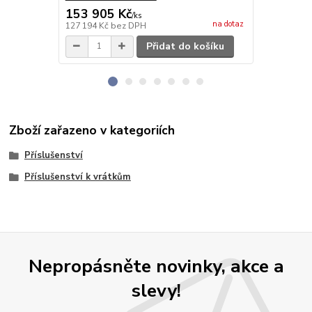
153 905 Kč
159 086
/
ks
na dotaz
127 194 Kč
bez DPH
131 476 Kč
b
Přidat do košíku
Zboží zařazeno v kategoriích
Příslušenství
Příslušenství k vrátkům
Nepropásněte novinky, akce a
slevy!