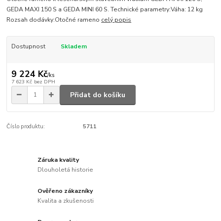
GEDA MAXI 150 S a GEDA MINI 60 S. Technické parametry:Váha: 12 kg
Rozsah dodávky:Otočné rameno
celý popis
Dostupnost
Skladem
9 224 Kč
/
ks
7 623 Kč
bez DPH
Přidat do košíku
Číslo produktu:
5711
Záruka kvality
Dlouholetá historie
Ověřeno zákazníky
Kvalita a zkušenosti