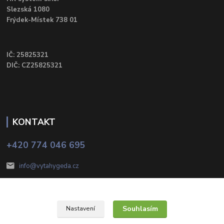
Slezská 1080
Frýdek-Místek 738 01
IČ: 25825321
DIČ: CZ25825321
KONTAKT
+420 774 046 695
info@vytahygeda.cz
Souhlasím
Nastavení