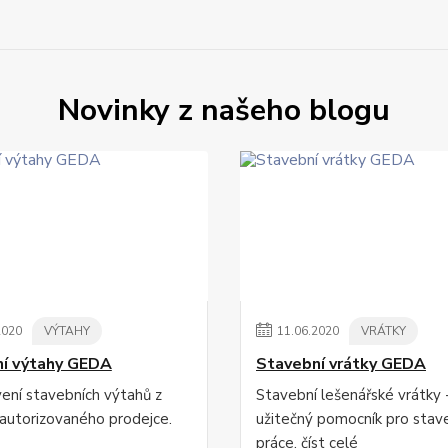
Novinky z našeho blogu
2020
VÝTAHY
11
.
06
.
2020
VRÁTKY
í výtahy GEDA
Stavební vrátky GEDA
ení stavebních výtahů z
Stavební lešenářské vrátky 
autorizovaného prodejce.
užitečný pomocník pro stav
práce.
číst celé