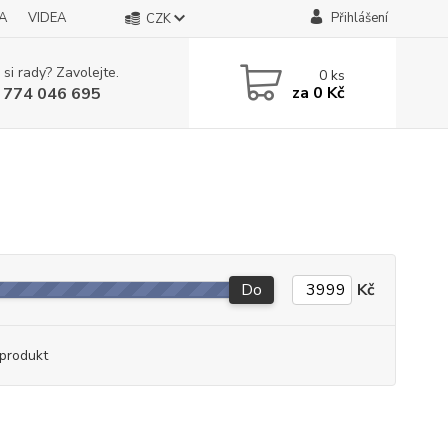
A
VIDEA
Přihlášení
CZK
 si rady? Zavolejte.
0
ks
za
0 Kč
 774 046 695
Do
Kč
produkt