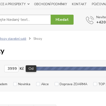
KCE A PROSPEKTY
OBCHODNÍ PODMÍNKY
KONTAKT
PŮJČOVN
Nevíte
Hledat
+420
hozy stavební sutě
Shozy
zy
Kč
Od
adem
Novinka
Akce
Doprava ZDARMA
TOP 