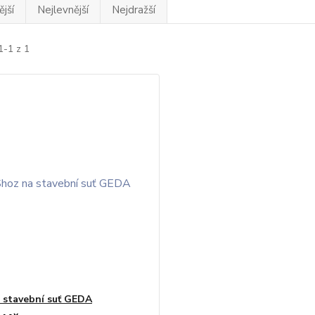
jší
Nejlevnější
Nejdražší
1-1 z 1
 stavební suť GEDA