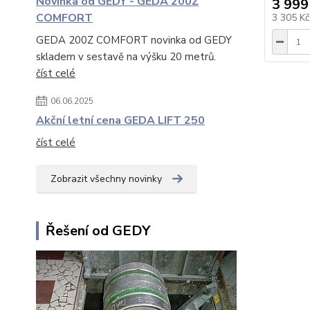
Novinka od GEDY - GEDA 200Z
3 999
COMFORT
3 305 K
GEDA 200Z COMFORT novinka od GEDY
skladem v sestavě na výšku 20 metrů.
číst celé
06.06.2025
Akční letní cena GEDA LIFT 250
číst celé
Zobrazit všechny novinky
Řešení od GEDY