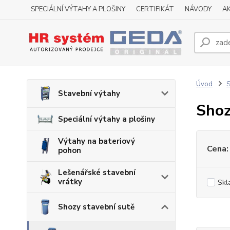
SPECIÁLNÍ VÝTAHY A PLOŠINY
CERTIFIKÁT
NÁVODY
A
Úvod
S
Stavební výtahy
Sho
Speciální výtahy a plošiny
Výtahy na bateriový
Cena:
pohon
Lešenářské stavební
vrátky
Skl
Shozy stavební sutě