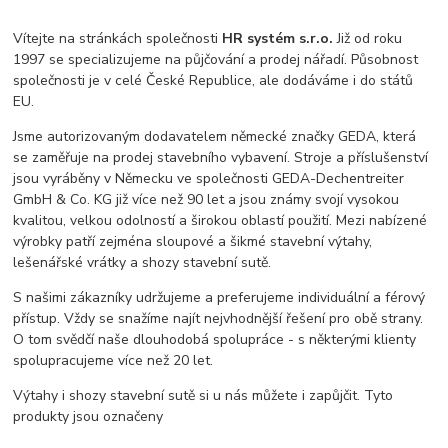
Vítejte na stránkách společnosti
HR systém s.r.o.
Již od roku
1997 se specializujeme na půjčování a prodej nářadí. Působnost
společnosti je v celé České Republice, ale dodáváme i do států
EU.
Jsme autorizovaným dodavatelem německé značky GEDA, která
se zaměřuje na prodej stavebního vybavení. Stroje a příslušenství
jsou vyráběny v Německu ve společnosti GEDA-Dechentreiter
GmbH & Co. KG již více než 90 let a jsou známy svojí vysokou
kvalitou, velkou odolností a širokou oblastí použití. Mezi nabízené
výrobky patří zejména sloupové a šikmé stavební výtahy,
lešenářské vrátky a shozy stavební sutě.
S našimi zákazníky udržujeme a preferujeme individuální a férový
přístup. Vždy se snažíme najít nejvhodnější řešení pro obě strany.
O tom svědčí naše dlouhodobá spolupráce - s některými klienty
spolupracujeme více než 20 let.
Výtahy i shozy stavební sutě si u nás můžete i zapůjčit. Tyto
produkty jsou označeny