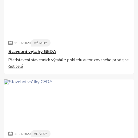
11
.
06
.
2020
VÝTAHY
Stavební výtahy GEDA
Představení stavebních výtahů z pohledu autorizovaného prodejce.
číst celé
11
.
06
.
2020
VRÁTKY