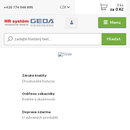
0
ks
CZK
+420 774 046 695
za
0 Kč
Menu
Hledat
Záruka kvality
Dlouholetá historie
Ověřeno zákazníky
Kvalita a zkušenosti
Doprava zdarma
U vybraných produktů