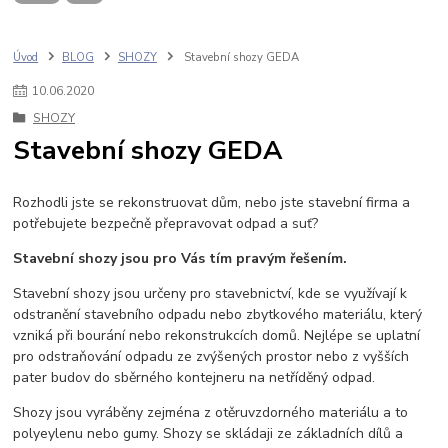
Úvod
BLOG
SHOZY
Stavební shozy GEDA
10
.
06
.
2020
SHOZY
Stavební shozy GEDA
Rozhodli jste se rekonstruovat dům, nebo jste stavební firma a
potřebujete bezpečně přepravovat odpad a suť?
Stavební shozy jsou pro Vás tím pravým řešením.
Stavební shozy jsou určeny pro stavebnictví, kde se využívají k
odstranění stavebního odpadu nebo zbytkového materiálu, který
vzniká při bourání nebo rekonstrukcích domů. Nejlépe se uplatní
pro odstraňování odpadu ze zvýšených prostor nebo z vyšších
pater budov do sběrného kontejneru na netříděný odpad.
Shozy jsou vyráběny zejména z otěruvzdorného materiálu a to
polyeylenu nebo gumy. Shozy se skládaji ze základních dílů a