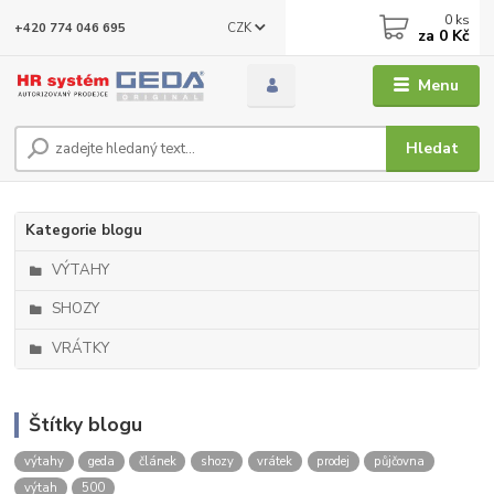
0
ks
CZK
+420 774 046 695
za
0 Kč
Menu
Hledat
Kategorie blogu
VÝTAHY
SHOZY
VRÁTKY
Štítky blogu
výtahy
geda
článek
shozy
vrátek
prodej
půjčovna
výtah
500