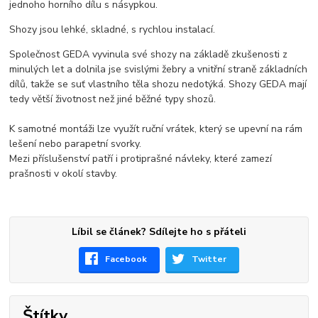
jednoho horního dílu s násypkou.
Shozy jsou lehké, skladné, s rychlou instalací.
Společnost GEDA vyvinula své shozy na základě zkušenosti z
minulých let a dolnila jse svislými žebry a vnitřní straně základních
dílů, takže se suť vlastního těla shozu nedotýká. Shozy GEDA mají
tedy větší životnost než jiné běžné typy shozů.
K samotné montáži lze využít ruční vrátek, který se upevní na rám
lešení nebo parapetní svorky.
Mezi příslušenství patří i protiprašné návleky, které zamezí
prašnosti v okolí stavby.
Líbil se článek? Sdílejte ho s přáteli
Facebook
Twitter
Štítky