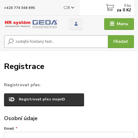
0
ks
CZK
+420 774 046 695
za
0 Kč
Menu
Hledat
Registrace
Registrovat přes:
Registrovat přes mojeID
Osobní údaje
Email
*