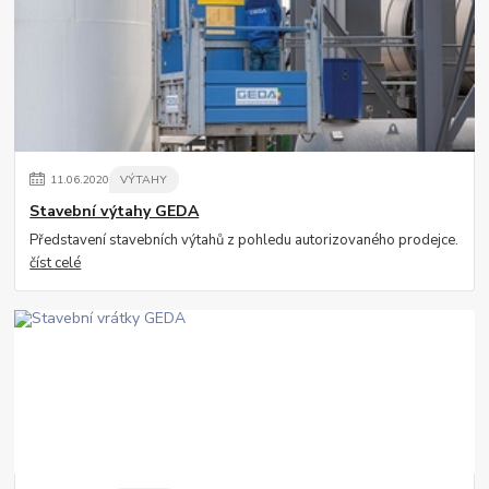
11
.
06
.
2020
VÝTAHY
Stavební výtahy GEDA
Představení stavebních výtahů z pohledu autorizovaného prodejce.
číst celé