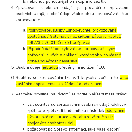
nabídnutí pohodlnějšího nákupního zážitku
Zpracování osobních údajů je prováděno Správcem
osobních údajů, osobní údaje však mohou zpracovávat i tito
zpracovatelé:
Poskytovatel služby Eshop-rychle, provozované
společností Golemos s.r.o., sídlem Zátkovo nábřeží
448/73, 370 01, České Budějovice
Případně další poskytovatelé zpracovatelských
softwarů, služeb a aplikací, které však v současné
době společnost nevyužívá.
Osobní údaje
nebudou
předány mimo území EU.
Souhlas se zpracováním lze vzít kdykoliv zpět, a to
a to
zasláním dopisu, emailu s žádostí o odstranění
.
Vezměte, prosíme, na vědomí, že podle Nařízení máte právo:
vzít souhlas se zpracováním osobních údajů kdykoliv
zpět, toto zpětvzetí bude mít za následek
odstranění
uživatelské registrace z databáze včetně s tím
spojených osobních údajů
požadovat po Správci informaci, jaké vaše osobní