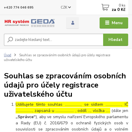
0
ks
CZK
+420 774 046 695
za
0 Kč
Menu
Hledat
Úvod
Souhlas se zpracováním osobních údajů pro účely registrace
uživatelského účtu
Souhlas se zpracováním osobních
údajů pro účely registrace
uživatelského účtu
Udělujete tímto souhlas ……………..., se sídlem ………………, IČ
………………., zapsaná u ………………… , oddíl …, vložka …..
(dále jen
„Správce“
), aby ve smyslu nařízení Evropského parlamentu
a Rady (EU) č. 2016/679 o ochraně fyzických osob v
souvislosti se zpracováním osobních údajů a o volném