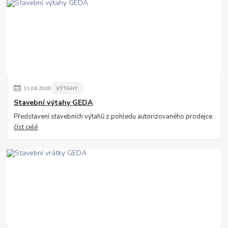
11
.
06
.
2020
VÝTAHY
Stavební výtahy GEDA
Představení stavebních výtahů z pohledu autorizovaného prodejce.
číst celé