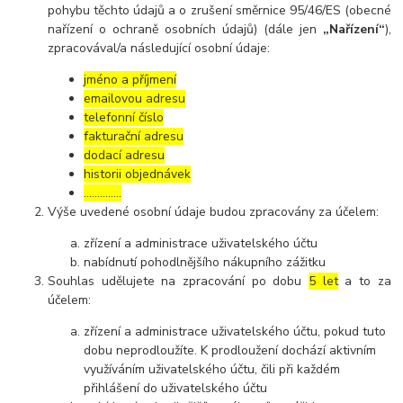
pohybu těchto údajů a o zrušení směrnice 95/46/ES (obecné
nařízení o ochraně osobních údajů) (dále jen
„Nařízení“
),
zpracovával/a následující osobní údaje:
jméno a příjmení
emailovou adresu
telefonní číslo
fakturační adresu
dodací adresu
historii objednávek
…………..
Výše uvedené osobní údaje budou zpracovány za účelem:
zřízení a administrace uživatelského účtu
nabídnutí pohodlnějšího nákupního zážitku
Souhlas udělujete na zpracování po dobu
5 let
a to za
účelem:
zřízení a administrace uživatelského účtu, pokud tuto
dobu neprodloužíte. K prodloužení dochází aktivním
využíváním uživatelského účtu, čili při každém
přihlášení do uživatelského účtu