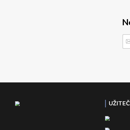
N
UŽITE