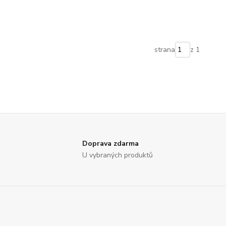
strana
z 1
Doprava zdarma
U vybraných produktů