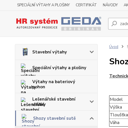
SPECIÁLNÍ VÝTAHY A PLOŠINY
CERTIFIKÁT
NÁVODY
A
Úvod
S
Stavební výtahy
Shoz
Speciální výtahy a plošiny
Technic
Výtahy na bateriový
pohon
Lešenářské stavební
Model
vrátky
Výška
Tloušťka
Shozy stavební sutě
Váha