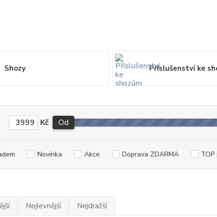
Shozy
Příslušenství ke s
Kč
Od
adem
Novinka
Akce
Doprava ZDARMA
TOP 
jší
Nejlevnější
Nejdražší