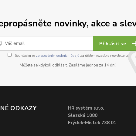
epropásněte novinky, akce a slev
Přihlásit se
Souhlasím se
zpracováním osobních údajů
za účelem rozesílky newsletteru.
Můžete se kdykoli odhlásit. Zasíláme jednou za 14 dní.
ČNÉ ODKAZY
HR systém s.r.o.
Slezská 1080
Frýdek-Místek 738 01