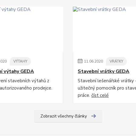
2020
VÝTAHY
11
.
06
.
2020
VRÁTKY
í výtahy GEDA
Stavební vrátky GEDA
ení stavebních výtahů z
Stavební lešenářské vrátky 
autorizovaného prodejce.
užitečný pomocník pro stav
práce.
číst celé
Zobrazit všechny články