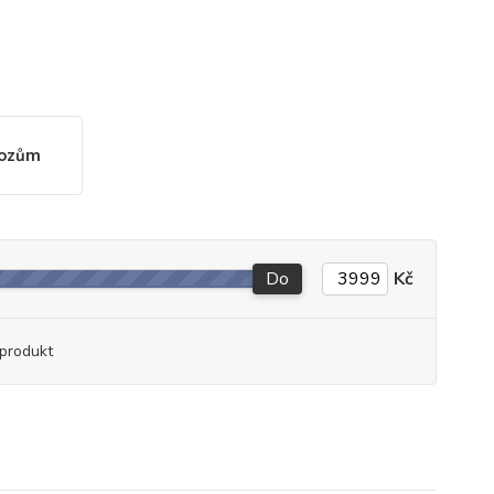
hozům
Do
Kč
produkt