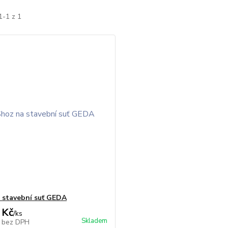
1-1 z 1
 stavební suť GEDA
 Kč
/
ks
Skladem
č
bez DPH