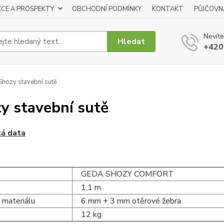
KCE A PROSPEKTY
OBCHODNÍ PODMÍNKY
KONTAKT
PŮJČOVN
Nevíte
Hledat
+420
hozy stavební sutě
y stavební sutě
ká data
GEDA SHOZY COMFORT
1,1 m
 materiálu
6 mm + 3 mm otěrové žebra
12 kg