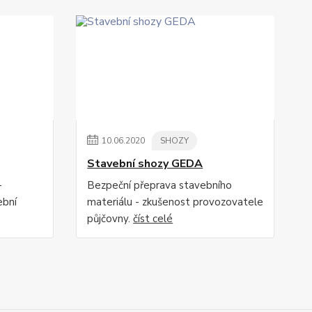
10
.
06
.
2020
SHOZY
Stavební shozy GEDA
-
Bezpeční přeprava stavebního
ební
materiálu - zkušenost provozovatele
půjčovny.
číst celé