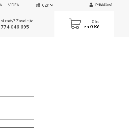
A
VIDEA
Přihlášení
CZK
 si rady? Zavolejte.
0
ks
za
0 Kč
 774 046 695