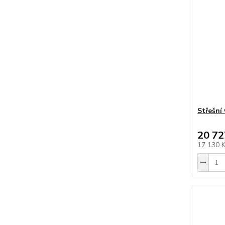
Střešní 
20 72
17 130 