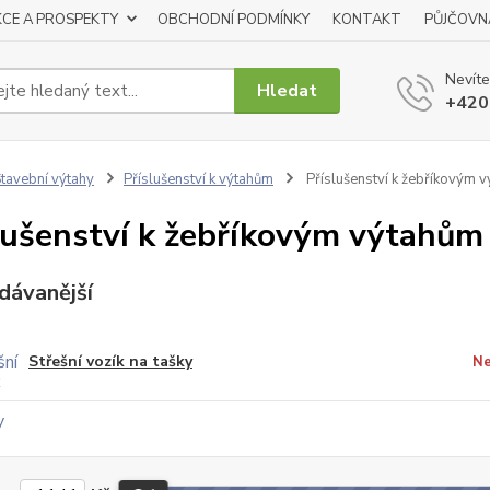
KCE A PROSPEKTY
OBCHODNÍ PODMÍNKY
KONTAKT
PŮJČOVN
Nevíte
Hledat
+420
tavební výtahy
Příslušenství k výtahům
Příslušenství k žebříkovým 
lušenství k žebříkovým výtahům
dávanější
Střešní vozík na tašky
Ne