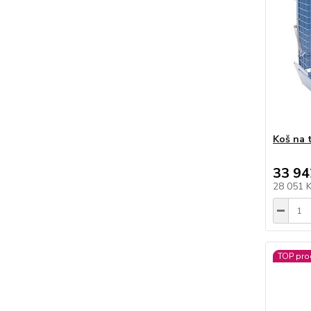
Koš na 
33 94
28 051 
TOP pro