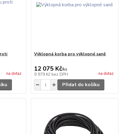
roti
Výklopná korba pro výklopné saně
12 075 Kč
/
ks
na dotaz
na dotaz
9 979 Kč
bez DPH
šíku
Přidat do košíku