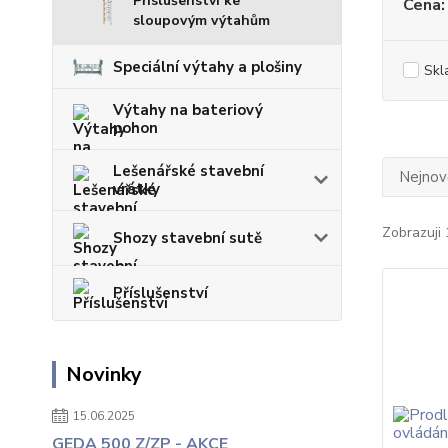
Příslušenství ke
Cena:
sloupovým výtahům
Speciální výtahy a plošiny
Skl
Výtahy na bateriový
pohon
Lešenářské stavební
Nejnově
vrátky
Zobrazuji 
Shozy stavební sutě
Příslušenství
Novinky
15.06.2025
GEDA 500 Z/ZP - AKCE