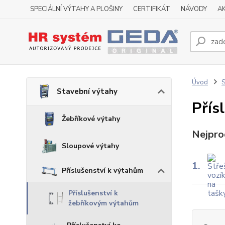
SPECIÁLNÍ VÝTAHY A PLOŠINY
CERTIFIKÁT
NÁVODY
A
Úvod
S
Stavební výtahy
Přís
Žebříkové výtahy
Nejpro
Sloupové výtahy
1.
Příslušenství k výtahům
Příslušenství k
žebříkovým výtahům