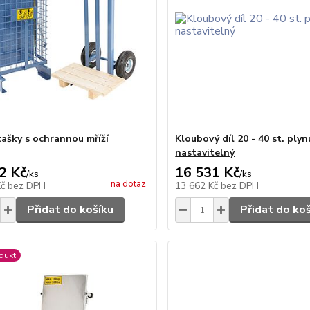
tašky s ochrannou mříží
Kloubový díl 20 - 40 st. plyn
nastavitelný
2 Kč
16 531 Kč
/
ks
/
ks
na dotaz
Kč
bez DPH
13 662 Kč
bez DPH
Přidat do košíku
Přidat do ko
dukt