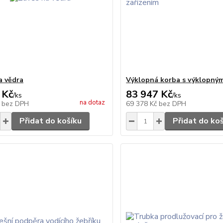
a vědra
Výklopná korba s výklopným
 Kč
83 947 Kč
/
ks
/
ks
na dotaz
č
bez DPH
69 378 Kč
bez DPH
Přidat do košíku
Přidat do ko