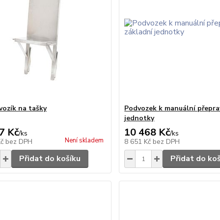
vozík na tašky
Podvozek k manuální přepra
jednotky
7 Kč
10 468 Kč
/
ks
/
ks
Není skladem
Kč
bez DPH
8 651 Kč
bez DPH
Přidat do košíku
Přidat do ko