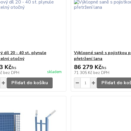
 díl 20 - 40 st. plynule
Výklopné saně s pojistkou p
telný otočný
přetržení lana
3 Kč
86 279 Kč
/
ks
/
ks
skladem
Kč
bez DPH
71 305 Kč
bez DPH
Přidat do košíku
Přidat do ko