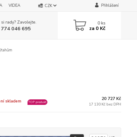
A
VIDEA
Přihlášení
CZK
 si rady? Zavolejte.
0
ks
za
0 Kč
 774 046 695
výtahům
20 727 Kč
ní skladem
TOP produkt
17 130 Kč bez DPH