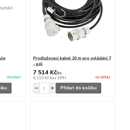
ule
Prodlužovací kabel 20 m pro ovládání 7
- pól
7 514 Kč
/
ks
skladem
na dotaz
6 210 Kč
bez DPH
šíku
Přidat do košíku