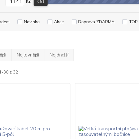
Kč
Od
adem
Novinka
Akce
Doprava ZDARMA
TOP 
jší
Nejlevnější
Nejdražší
1-30 z 32