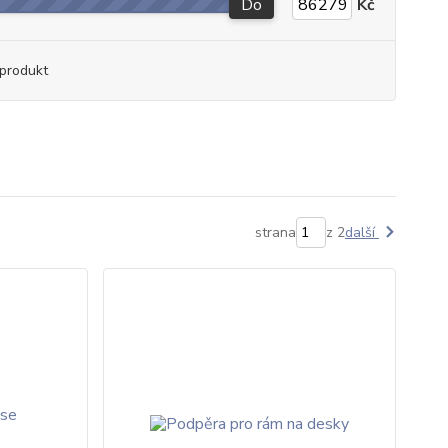
Do
Kč
produkt
strana
z 2
další