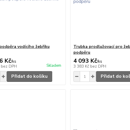
 podpěra vodícího žebříku
Trubka prodlužovací pro že
podpěru
6 Kč
4 093 Kč
/
ks
/
ks
Skladem
č
bez DPH
3 383 Kč
bez DPH
Přidat do košíku
Přidat do ko