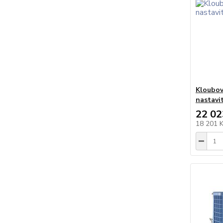
Kloubový
nastavi
22 02
18 201 