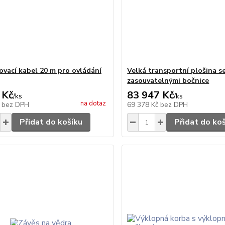
ovací kabel 20 m pro ovládání
Velká transportní plošina s
zasouvatelnými bočnice
 Kč
83 947 Kč
/
ks
/
ks
na dotaz
č
bez DPH
69 378 Kč
bez DPH
Přidat do košíku
Přidat do ko