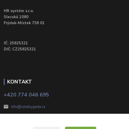
HR systém s.r.o.
Slezská 1080
Frýdek-Místek 738 01
IČ: 25825321
DIČ: CZ25825321
KONTAKT
+420 774 046 695
info@vytahygeda.cz