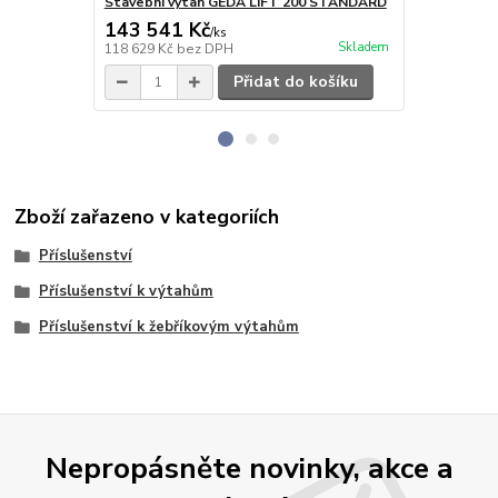
Stavební výtah GEDA LIFT 200 STANDARD
Sada matic 
143 541 Kč
1 141 Kč
/
ks
Skladem
118 629 Kč
bez DPH
943 Kč
bez 
Přidat do košíku
Zboží zařazeno v kategoriích
Příslušenství
Příslušenství k výtahům
Příslušenství k žebříkovým výtahům
Nepropásněte novinky, akce a