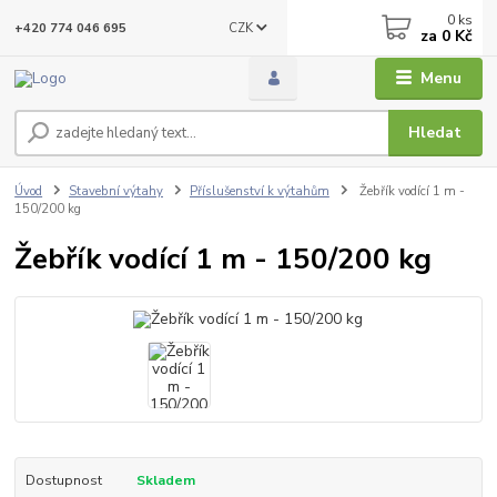
0
ks
CZK
+420 774 046 695
za
0 Kč
Menu
Hledat
Úvod
Stavební výtahy
Příslušenství k výtahům
Žebřík vodící 1 m -
150/200 kg
Žebřík vodící 1 m - 150/200 kg
Dostupnost
Skladem