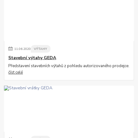
11
.
06
.
2020
VÝTAHY
Stavební výtahy GEDA
Představení stavebních výtahů z pohledu autorizovaného prodejce.
číst celé