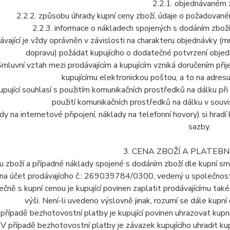
2.2.1. objednávaném 
2.2.2. způsobu úhrady kupní ceny zboží, údaje o požadovan
2.2.3. informace o nákladech spojených s dodáním zboží
ávající je vždy oprávněn v závislosti na charakteru objednávky (
dopravu) požádat kupujícího o dodatečné potvrzení objedn
Smluvní vztah mezi prodávajícím a kupujícím vzniká doručením přije
kupujícímu elektronickou poštou, a to na adresu
upující souhlasí s použitím komunikačních prostředků na dálku při 
použití komunikačních prostředků na dálku v souv
dy na internetové připojení, náklady na telefonní hovory) si hradí 
sazby.
3. CENA ZBOŽÍ A PLATEBN
nu zboží a případné náklady spojené s dodáním zboží dle kupní s
na účet prodávajícího č.: 269039784/0300, vedený u společnosti 
ečně s kupní cenou je kupující povinen zaplatit prodávajícímu t
výši. Není-li uvedeno výslovně jinak, rozumí se dále kupní
 případě bezhotovostní platby je kupující povinen uhrazovat kup
 V případě bezhotovostní platby je závazek kupujícího uhradit k