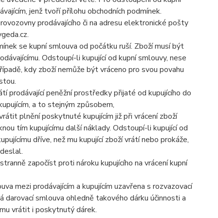
vajícím, jenž tvoří přílohu obchodních podmínek.
rovozovny prodávajícího či na adresu elektronické pošty
ygeda.cz.
mínek se kupní smlouva od počátku ruší. Zboží musí být
dávajícímu. Odstoupí-li kupující od kupní smlouvy, nese
m případě, kdy zboží nemůže být vráceno pro svou povahu
stou.
í prodávající peněžní prostředky přijaté od kupujícího do
kupujícím, a to stejným způsobem,
vrátit plnění poskytnuté kupujícím již při vrácení zboží
nou tím kupujícímu další náklady. Odstoupí-li kupující od
upujícímu dříve, než mu kupující zboží vrátí nebo prokáže,
deslal.
stranně započíst proti nároku kupujícího na vrácení kupní
ouva mezi prodávajícím a kupujícím uzavřena s rozvazovací
vá darovací smlouva ohledně takového dárku účinnosti a
ímu vrátit i poskytnutý dárek.