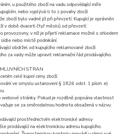
ním, u použitého zboží na vadu odpovídající míře
pujícím, nebo vyplývá-li to z povahy zboží.
e zboží bylo vadné již při převzetí. Kupující je oprávněn
ží v době dvaceti čtyř měsíců od převzetí.
eho provozovny, v níž je přijetí reklamace možné s ohledem
 sídle nebo místě podnikání.
ající obdržel od kupujícího reklamované zboží.
cího za vady může upravit reklamační řád prodávajícího.
 SMLUVNÍCH STRAN
acením celé kupní ceny zboží.
chování ve smyslu ustanovení § 1826 odst. 1 písm. e)
ku.
ahu webové stránky. Pokud je rozdílně popsána vlastnost
považuje se za směrodatnou hodnota obsažená v názvu
odávající prostřednictvím elektronické adresy
le prodávající na elektronickou adresu kupujícího.
 oprávnění. Živnostenskou kontrolu provádí v rámci své