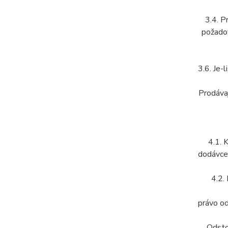
3.4. P
požadov
3.6. Je-
Prodávaj
4.1. 
dodávce 
4.2.
právo od
Odsto