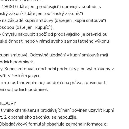
19690 (dále jen „prodávající“) upravují v souladu s
ký zákoník (dále jen „občanský zákoník“)
o na základě kupní smlouvy (dále jen „kupní smlouva“)
osobou (dále jen „kupující“).
 úmyslu nakoupit zboží od prodávajícího, je právnickou
telské činnosti nebo v rámci svého samostatného výkonu
upní smlouvě. Odchylná ujednání v kupní smlouvě mají
odních podmínek.
vy. Kupní smlouva a obchodní podmínky jsou vyhotoveny v
vřít v českém jazyce.
 Tímto ustanovením nejsou dotčena práva a povinnosti
ění obchodních podmínek.
SMLOUVY
vního charakteru a prodávající není povinen uzavřít kupní
. 2 občanského zákoníku se nepoužije.
y. Objednávkový formulář obsahuje zejména informace o: