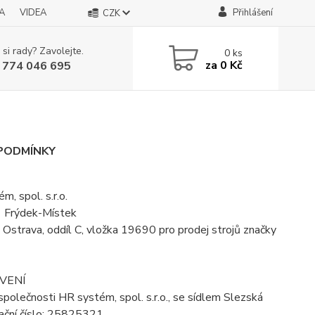
A
VIDEA
Přihlášení
CZK
 si rady? Zavolejte.
0
ks
za
0 Kč
 774 046 695
PODMÍNKY
, spol. s.r.o.
 Frýdek-Místek
Ostrava, oddíl C, vložka 19690 pro prodej strojů značky
VENÍ
polečnosti HR systém, spol. s.r.o., se sídlem Slezská
ační číslo: 25825321,