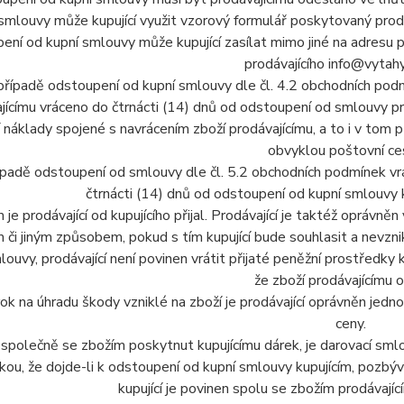
smlouvy může kupující využit vzorový formulář poskytovaný prodá
ní od kupní smlouvy může kupující zasílat mimo jiné na adresu p
prodávajícího info@vytah
 případě odstoupení od kupní smlouvy dle čl. 4.2 obchodních pod
jícímu vráceno do čtrnácti (14) dnů od odstoupení od smlouvy pro
cí náklady spojené s navrácením zboží prodávajícímu, a to i v to
obvyklou poštovní ce
ípadě odstoupení od smlouvy dle čl. 5.2 obchodních podmínek vrát
čtrnácti (14) dnů od odstoupení od kupní smlouvy 
 je prodávající od kupujícího přijal. Prodávající je taktéž oprávněn 
m či jiným způsobem, pokud s tím kupující bude souhlasit a nevznik
louvy, prodávající není povinen vrátit přijaté peněžní prostředky k
že zboží prodávajícímu o
ok na úhradu škody vzniklé na zboží je prodávající oprávněn jedno
ceny.
i společně se zbožím poskytnut kupujícímu dárek, je darovací sml
ou, že dojde-li k odstoupení od kupní smlouvy kupujícím, pozbý
kupující je povinen spolu se zbožím prodávajíc