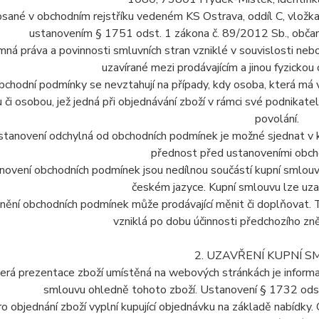
sané v obchodním rejstříku vedeném KS Ostrava, oddíl C, vložka 
ustanovením § 1751 odst. 1 zákona č. 89/2012 Sb., občans
mná práva a povinnosti smluvních stran vzniklé v souvislosti neb
uzavírané mezi prodávajícím a jinou fyzickou 
bchodní podmínky se nevztahují na případy, kdy osoba, která má v
 či osobou, jež jedná při objednávání zboží v rámci své podnika
povolání.
stanovení odchylná od obchodních podmínek je možné sjednat v k
přednost před ustanoveními obch
novení obchodních podmínek jsou nedílnou součástí kupní smlou
českém jazyce. Kupní smlouvu lze uza
Znění obchodních podmínek může prodávající měnit či doplňovat.
vzniklá po dobu účinnosti předchozího zn
2. UZAVŘENÍ KUPNÍ 
erá prezentace zboží umístěná na webových stránkách je informati
smlouvu ohledně tohoto zboží. Ustanovení § 1732 odst
ro objednání zboží vyplní kupující objednávku na základě nabídk