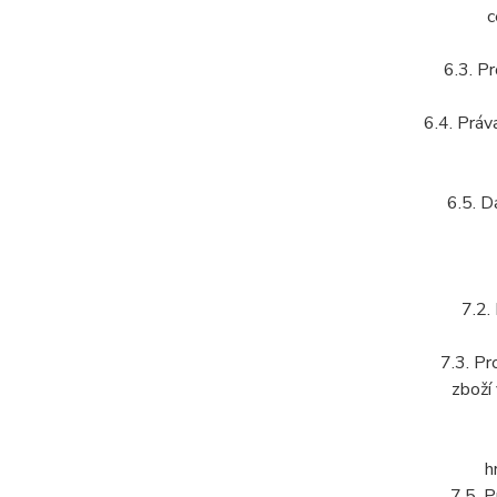
c
6.3. Pr
6.4. Práv
6.5. D
7.2.
7.3. Pr
zboží
h
7.5. P