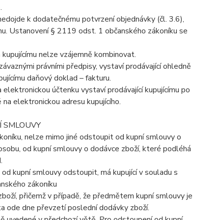
.
o nedojde k dodatečnému potvrzení objednávky (čl. 3.6),
ímu. Ustanovení § 2119 odst. 1 občanského zákoníku se
m kupujícímu nelze vzájemně kombinovat.
závaznými právními předpisy, vystaví prodávající ohledně
ujícímu daňový doklad – fakturu.
 elektronickou účtenku vystaví prodávající kupujícímu po
 na elektronickou adresu kupujícího.
Í SMLOUVY
koníku, nelze mimo jiné odstoupit od kupní smlouvy o
 osobu, od kupní smlouvy o dodávce zboží, které podléhá
.
ze od kupní smlouvy odstoupit, má kupující v souladu s
anského zákoníku
 zboží, přičemž v případě, že předmětem kupní smlouvy je
ůta ode dne převzetí poslední dodávky zboží.
ě uvedené v předchozí větě. Pro odstoupení od kupní