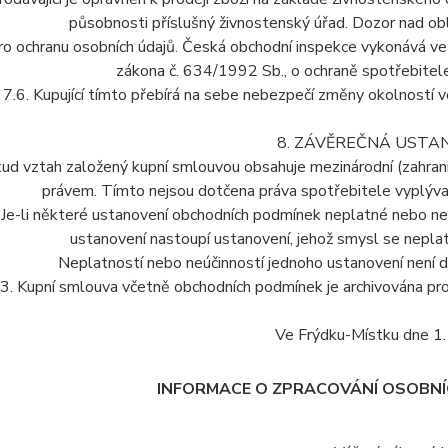
působnosti příslušný živnostenský úřad. Dozor nad ob
ro ochranu osobních údajů. Česká obchodní inspekce vykonává 
zákona č. 634/1992 Sb., o ochraně spotřebitele
7.6. Kupující tímto přebírá na sebe nebezpečí změny okolností
8. ZÁVĚREČNÁ USTA
ud vztah založený kupní smlouvou obsahuje mezinárodní (zahraničn
právem. Tímto nejsou dotčena práva spotřebitele vyplývaj
. Je-li některé ustanovení obchodních podmínek neplatné nebo n
ustanovení nastoupí ustanovení, jehož smysl se neplat
Neplatností nebo neúčinností jednoho ustanovení není d
.3. Kupní smlouva včetně obchodních podmínek je archivována pro
Ve Frýdku-Místku dne 1.
INFORMACE O ZPRACOVÁNÍ OSOBNÍ