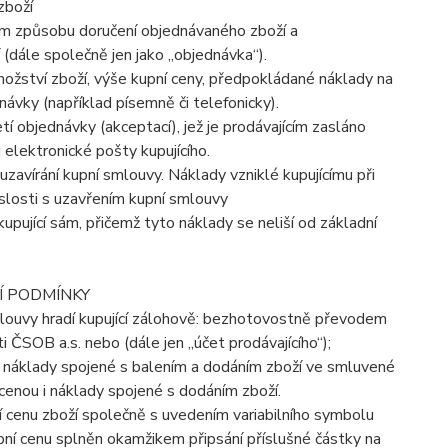
zboží
ém způsobu doručení objednávaného zboží a
 (dále společně jen jako „objednávka“).
množství zboží, výše kupní ceny, předpokládané náklady na
ávky (například písemně či telefonicky).
tí objednávky (akceptací), jež je prodávajícím zasláno
 elektronické pošty kupujícího.
uzavírání kupní smlouvy. Náklady vzniklé kupujícímu při
islosti s uzavřením kupní smlouvy
kupující sám, přičemž tyto náklady se neliší od základní
Í PODMÍNKY
mlouvy hradí kupující zálohově: bezhotovostně převodem
ČSOB a.s. nebo (dále jen „účet prodávajícího“);
aké náklady spojené s balením a dodáním zboží ve smluvené
 cenou i náklady spojené s dodáním zboží.
ní cenu zboží společně s uvedením variabilního symbolu
upní cenu splněn okamžikem připsání příslušné částky na