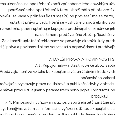
ena ujednána, na opotřebení zboží způsobené jeho obvyklým užívá
používání nebo opotřebení, kterou zboží mělo při převzetí ku
ojeví-li se vada v průběhu šesti měsíců od převzetí, má se za to, ž
uplatnit právo z vady, která se vyskytne u spotřebního zbo
a z vadného plnění uplatňuje kupující u prodávajícího na adrese j
na sortiment prodávaného zboží, případně i v
Za okamžik uplatnění reklamace se považuje okamžik, kdy prodáv
alší práva a povinnosti stran související s odpovědností prodávají
7. DALŠÍ PRÁVA A POVINNOSTI
7.1. Kupující nabývá vlastnictví ke zboží zapl
 Prodávající není ve vztahu ke kupujícímu vázán žádnými kodexy 
občanského zákoní
odávající si vyhrazuje právo na tiskové a publikační chyby v obs
 v názvu produktu a jinak v parametrech nebo popisu produktu, 
produktu.
7.4. Mimosoudní vyřizování stížností spotřebitelů zajišťuje pr
rsystem@hrsystem.cz. Informaci o vyřízení stížnosti kupujícího zaš
rodávající je oprávněn k prodeji zboží na základě živnostenského