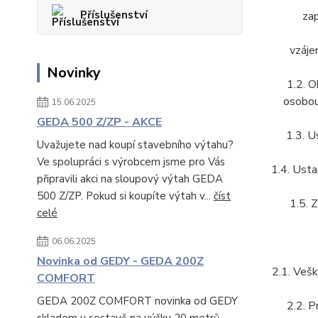
Příslušenství
zap
vzáje
Novinky
1.2. O
osobou
15.06.2025
GEDA 500 Z/ZP - AKCE
1.3. U
Uvažujete nad koupí stavebního výtahu?
Ve spolupráci s výrobcem jsme pro Vás
1.4. Usta
připravili akci na sloupový výtah GEDA
500 Z/ZP. Pokud si koupíte výtah v...
číst
1.5. 
celé
06.06.2025
Novinka od GEDY - GEDA 200Z
2.1. Vešk
COMFORT
GEDA 200Z COMFORT novinka od GEDY
2.2. P