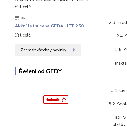
skladem v sestavě na výšku 20 metrů.
číst celé
06.06.2025
2.3. Prod
Akční letní cena GEDA LIFT 250
číst celé
2.4. 
2.5. K
Zobrazit všechny novinky
(nákla
Řešení od GEDY
3.1. Ce
3.2. Spol
3.3. V
platby.