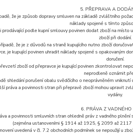
5. PŘEPRAVA A DODÁN
ípadě, že je způsob dopravy smluven na základě zvláštního požada
náklady spojené s tímto způs
-li prodávající podle kupní smlouvy povinen dodat zboží na místo u
zboží při dodání.
případě, že je z důvodů na straně kupujícího nutno zboží doruč
ce, je kupující povinen uhradit náklady spojené s opakovaným do
doručení.
 převzetí zboží od přepravce je kupující povinen zkontrolovat ne
neprodleně oznámit pře
adě shledání porušení obalu svědčícího o neoprávněném vniknutí d
lší práva a povinnosti stran při přepravě zboží mohou upravit zvlá
vydány.
6. PRÁVA Z VADNÉHO
ráva a povinnosti smluvních stran ohledně práv z vadného plnění 
(zejména ustanoveními § 1914 až 1925, § 2099 až 2117 
novení uvedená v čl. 7.2 obchodních podmínek se nepoužijí u zboží