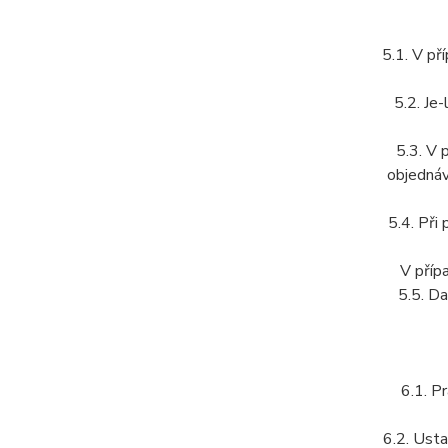
5.1. V př
5.2. Je
5.3. V 
objednáv
5.4. Při
V příp
5.5. Da
6.1. P
6.2. Usta