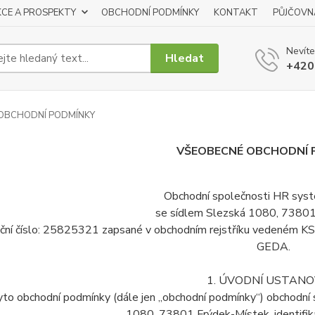
KCE A PROSPEKTY
OBCHODNÍ PODMÍNKY
KONTAKT
PŮJČOVN
Nevíte
Hledat
+420
OBCHODNÍ PODMÍNKY
VŠEOBECNÉ OBCHODNÍ 
Obchodní společnosti HR systém
se sídlem Slezská 1080, 73801
kační číslo: 25825321 zapsané v obchodním rejstříku vedeném KS 
GEDA.
1. ÚVODNÍ USTANO
yto obchodní podmínky (dále jen „obchodní podmínky“) obchodní s
1080, 73801 Frýdek-Místek, identifik