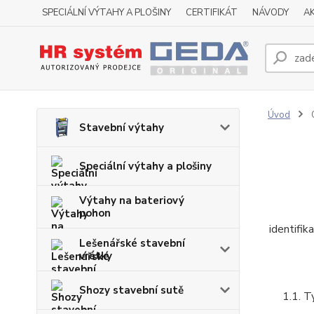
SPECIÁLNÍ VÝTAHY A PLOŠINY
CERTIFIKÁT
NÁVODY
A
Úvod
Stavební výtahy
Speciální výtahy a plošiny
Výtahy na bateriový
pohon
identifi
Lešenářské stavební
vrátky
Shozy stavební sutě
1.1. T