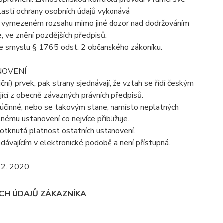
lastí ochrany osobních údajů vykonává
ve vymezeném rozsahu mimo jiné dozor nad dodržováním
, ve znění pozdějších předpisů.
 ve smyslu § 1765 odst. 2 občanského zákoníku.
NOVENÍ
í) prvek, pak strany sjednávají, že vztah se řídí českým
ící z obecně závazných právních předpisů.
eúčinné, nebo se takovým stane, namísto neplatných
nému ustanovení co nejvíce přibližuje.
otknutá platnost ostatních ustanovení.
dávajícím v elektronické podobě a není přístupná.
 2. 2020
CH ÚDAJŮ ZÁKAZNÍKA