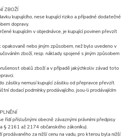
Í ZBOŽÍ
vku kupujícího, nese kupující riziko a případné dodatečné
obem dopravy.
rčené kupujícím v objednávce, je kupující povinen převzít
ovat opakovaně nebo jiným způsobem, než bylo uvedeno v
ručováním zboží, resp. náklady spojené s jiným způsobem
porušenost obalů zboží a v případě jakýchkoliv závad toto
pravci.
o zásilky nemusí kupující zásilku od přepravce převzít.
štní dodací podmínky prodávajícího, jsou-li prodávajícím
 PLNĚNÍ
se řídí příslušnými obecně závaznými právními předpisy
a § 2161 až 2174 občanského zákoníku).
 prodávaného za nižší cenu na vadu, pro kterou byla nižší