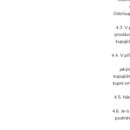
Odstoupe
4.3. V
prodáva
kupují
4.4. V př
jakým
kupující
kupní sm
4.5. Nár
4.6. Je-l
podmínk