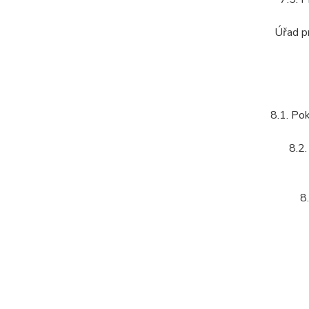
Úřad p
8.1. Pok
8.2
8