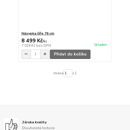
Násypka šíře 76 cm
8 499 Kč
/
ks
Skladem
7 024 Kč
bez DPH
Přidat do košíku
strana
z 1
Záruka kvality
Dlouholetá historie