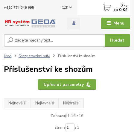
0
ks
CZK
+420 774 046 695
za
0 Kč
Menu
Hledat
Úvod
Shozy stavební sutě
Příslušenství ke shozům
Příslušenství ke shozům
Upřesnit parametry
Nejnovější
Nejlevnější
Nejdražší
Zobrazuji 1-16 z 16
strana
z 1