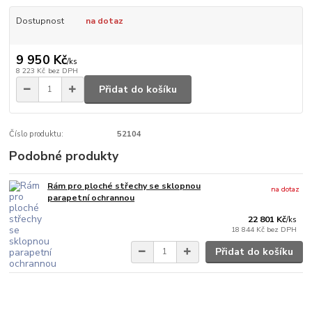
Dostupnost
na dotaz
9 950 Kč
/
ks
8 223 Kč
bez DPH
Přidat do košíku
Číslo produktu:
52104
Podobné produkty
Rám pro ploché střechy se sklopnou
na dotaz
parapetní ochrannou
22 801 Kč
/
ks
18 844 Kč
bez DPH
Přidat do košíku