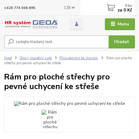
0
ks
CZK
+420 774 046 695
za
0 Kč
Menu
Hledat
Úvod
Shozy stavební sutě
Příslušenství ke shozům
Rám pro ploché
střechy pro pevné uchycení ke střeše
Rám pro ploché střechy pro
pevné uchycení ke střeše