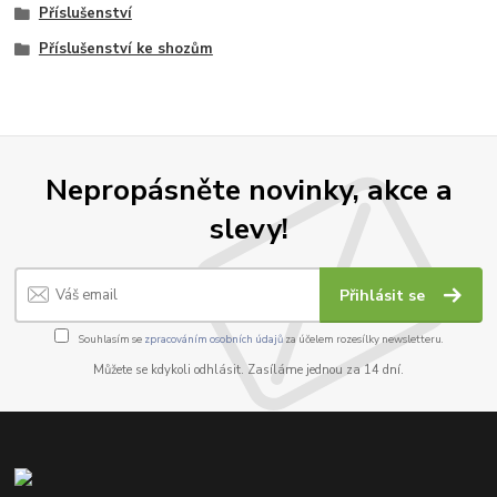
Příslušenství
Příslušenství ke shozům
Nepropásněte novinky, akce a
slevy!
Přihlásit se
Souhlasím se
zpracováním osobních údajů
za účelem rozesílky newsletteru.
Můžete se kdykoli odhlásit. Zasíláme jednou za 14 dní.