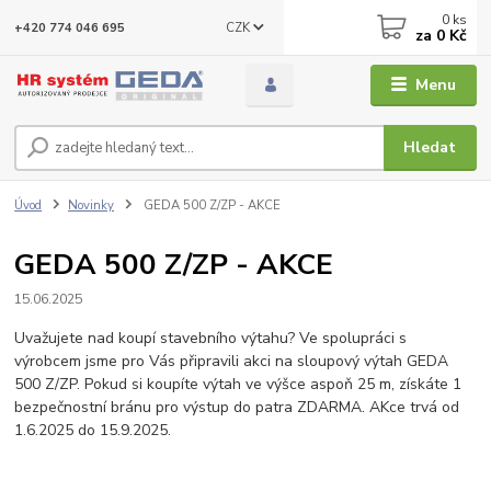
0
ks
CZK
+420 774 046 695
za
0 Kč
Menu
Hledat
Úvod
Novinky
GEDA 500 Z/ZP - AKCE
GEDA 500 Z/ZP - AKCE
15.06.2025
Uvažujete nad koupí stavebního výtahu? Ve spolupráci s
výrobcem jsme pro Vás připravili akci na sloupový výtah GEDA
500 Z/ZP. Pokud si koupíte výtah ve výšce aspoň 25 m, získáte 1
bezpečnostní bránu pro výstup do patra ZDARMA. AKce trvá od
1.6.2025 do 15.9.2025.