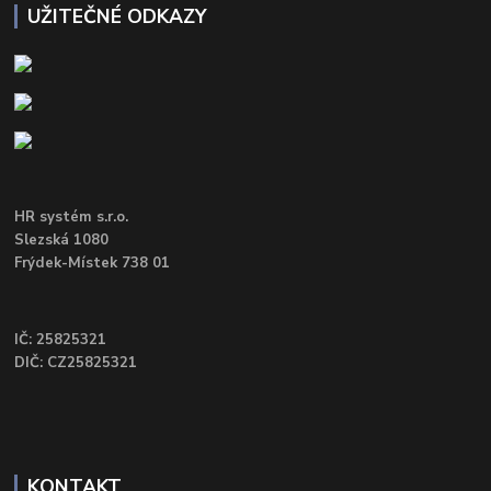
UŽITEČNÉ ODKAZY
HR systém s.r.o.
Slezská 1080
Frýdek-Místek 738 01
IČ: 25825321
DIČ: CZ25825321
KONTAKT