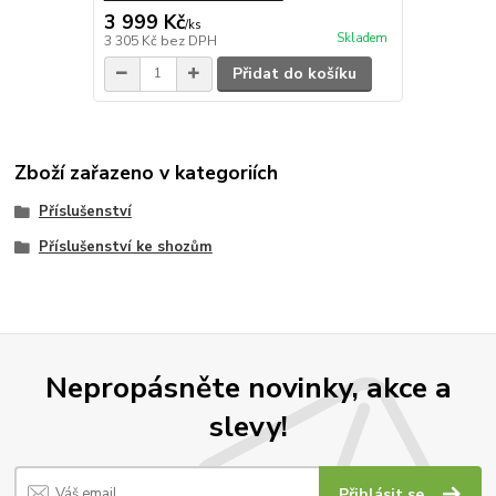
3 999 Kč
/
ks
Skladem
3 305 Kč
bez DPH
Přidat do košíku
Zboží zařazeno v kategoriích
Příslušenství
Příslušenství ke shozům
Nepropásněte novinky, akce a
slevy!
Přihlásit se