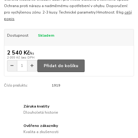
Ochrana proti nárazu a nadměrnému opotřebení v ohybu. Doporučení:
pro vychýlenou zónu 2-3 kusy. Technické parametry:Hmotnost: 8 kg
celý
popis
Dostupnost
Skladem
2 540 Kč
/
ks
2 099 Kč
bez DPH
Přidat do košíku
Číslo produktu:
1919
Záruka kvality
Dlouholetá historie
Ověřeno zákazníky
Kvalita a zkušenosti