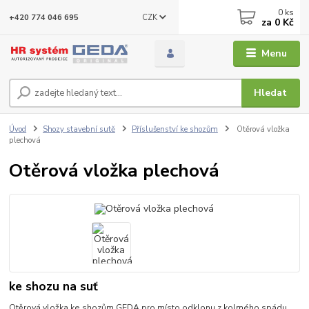
0
ks
CZK
+420 774 046 695
za
0 Kč
Menu
Hledat
Úvod
Shozy stavební sutě
Příslušenství ke shozům
Otěrová vložka
plechová
Otěrová vložka plechová
ke shozu na suť
Otěrová vložka ke shozům GEDA pro místo odklonu z kolmého spádu.