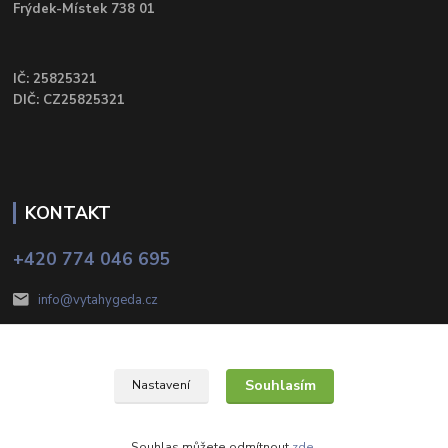
Frýdek-Místek 738 01
IČ: 25825321
DIČ: CZ25825321
KONTAKT
+420 774 046 695
info@vytahygeda.cz
Souhlasím
Nastavení
HR systém, s.r.o. 2025
Souhlas můžete odmítnout
zde
.