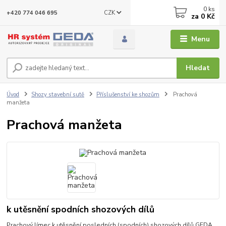
0
ks
CZK
+420 774 046 695
za
0 Kč
Menu
Hledat
Úvod
Shozy stavební sutě
Příslušenství ke shozům
Prachová
manžeta
Prachová manžeta
k utěsnění spodních shozových dílů
Prachový límec k utěsnění posledních (spodních) shozových dílů GEDA.