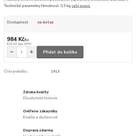
Technické parametry:Hmotnost: 0,3 kg
celý popis
Dostupnost
na dotaz
984 Kč
/
ks
813 Kč
bez DPH
Přidat do košíku
Číslo produktu:
1913
Záruka kvality
Dlouholetá historie
Ověřeno zákazníky
Kvalita a zkušenosti
Doprava zdarma