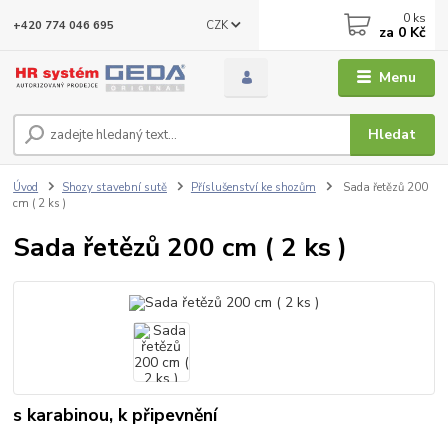
0
ks
CZK
+420 774 046 695
za
0 Kč
Menu
Hledat
Úvod
Shozy stavební sutě
Příslušenství ke shozům
Sada řetězů 200
cm ( 2 ks )
Sada řetězů 200 cm ( 2 ks )
s karabinou, k připevnění