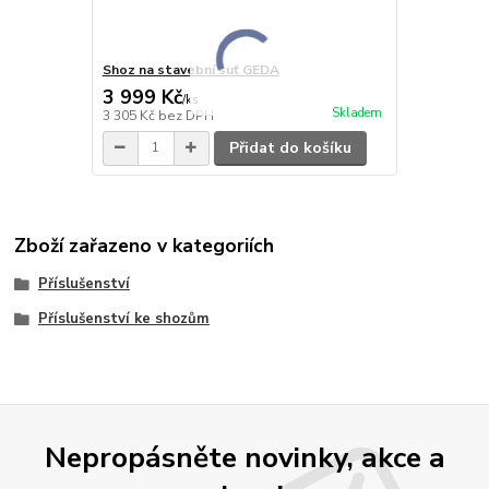
Shoz na stavební suť GEDA
3 999 Kč
/
ks
Skladem
3 305 Kč
bez DPH
Přidat do košíku
Zboží zařazeno v kategoriích
Příslušenství
Příslušenství ke shozům
Nepropásněte novinky, akce a