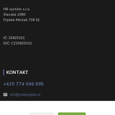
HR systém s.r.o.
Slezská 1080
Frýdek-Místek 738 01
IČ: 25825321
DIČ: CZ25825321
KONTAKT
+420 774 046 695
info@vytahygeda.cz