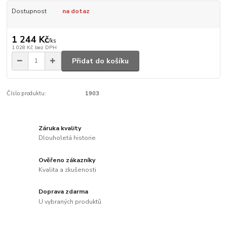
Dostupnost
na dotaz
1 244 Kč
/
ks
1 028 Kč
bez DPH
Přidat do košíku
Číslo produktu:
1903
Záruka kvality
Dlouholetá historie
Ověřeno zákazníky
Kvalita a zkušenosti
Doprava zdarma
U vybraných produktů