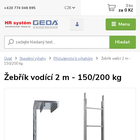
0
ks
CZK
+420 774 046 695
za
0 Kč
Menu
Hledat
Úvod
Stavební výtahy
Příslušenství k výtahům
Žebřík vodící 2 m -
150/200 kg
Žebřík vodící 2 m - 150/200 kg