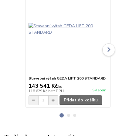
Stavební výtah GEDA LIFT 200 STANDARD
Sada matic 
143 541 Kč
1 141 Kč
/
ks
Skladem
118 629 Kč
bez DPH
943 Kč
bez 
Přidat do košíku