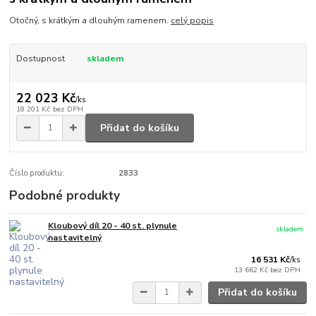
Otočný, s krátkým a dlouhým ramenem.
celý popis
Dostupnost
skladem
22 023 Kč
/
ks
18 201 Kč
bez DPH
Přidat do košíku
Číslo produktu:
2833
Podobné produkty
Kloubový díl 20 - 40 st. plynule
skladem
nastavitelný
16 531 Kč
/
ks
13 662 Kč
bez DPH
Přidat do košíku