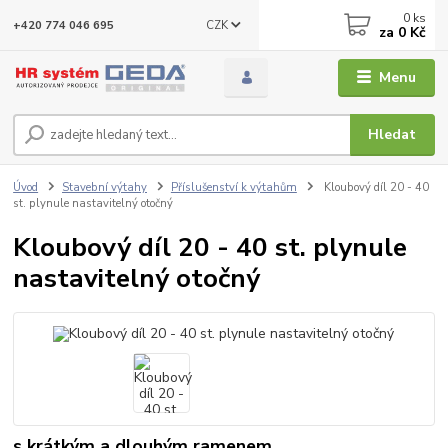
0
ks
CZK
+420 774 046 695
za
0 Kč
Menu
Hledat
Úvod
Stavební výtahy
Příslušenství k výtahům
Kloubový díl 20 - 40
st. plynule nastavitelný otočný
Kloubový díl 20 - 40 st. plynule
nastavitelný otočný
s krátkým a dlouhým ramenem