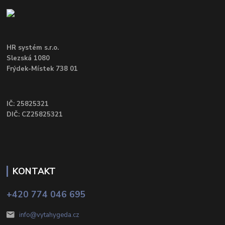
HR systém s.r.o.
Slezská 1080
Frýdek-Místek 738 01
IČ: 25825321
DIČ: CZ25825321
KONTAKT
+420 774 046 695
info@vytahygeda.cz