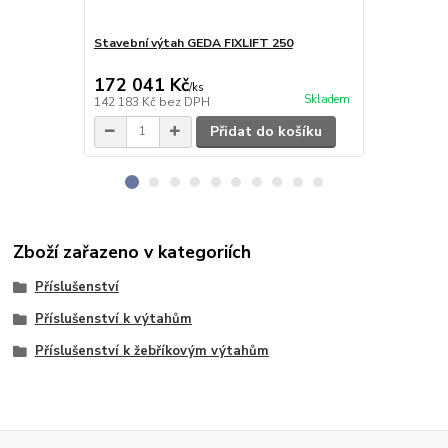
Stavební výtah GEDA FIXLIFT 250
Stavební v
172 041 Kč
143 541
/
ks
Skladem
142 183 Kč
bez DPH
118 629 Kč
b
Přidat do košíku
Zboží zařazeno v kategoriích
Příslušenství
Příslušenství k výtahům
Příslušenství k žebříkovým výtahům