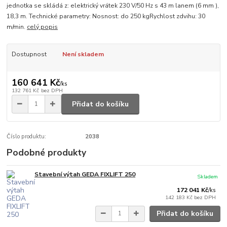
jednotka se skládá z: elektrický vrátek 230 V/50 Hz s 43 m lanem (6 mm ),
18,3 m. Technické parametry: Nosnost: do 250 kgRychlost zdvihu: 30
m/min.
celý popis
Dostupnost
Není skladem
160 641 Kč
/
ks
132 761 Kč
bez DPH
Přidat do košíku
Číslo produktu:
2038
Podobné produkty
Stavební výtah GEDA FIXLIFT 250
Skladem
172 041 Kč
/
ks
142 183 Kč
bez DPH
Přidat do košíku