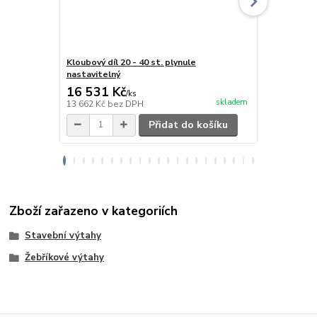
Kloubový díl 20 - 40 st. plynule
Trubka prod
nastavitelný
podpěru
16 531 Kč
4 093 Kč
/
ks
skladem
13 662 Kč
bez DPH
3 383 Kč
bez
Přidat do košíku
Zboží zařazeno v kategoriích
Stavební výtahy
Žebříkové výtahy