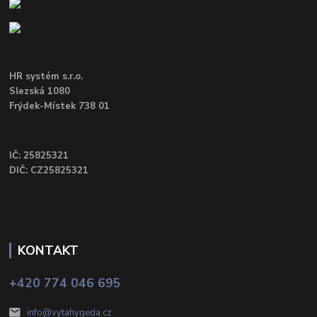
HR systém s.r.o.
Slezská 1080
Frýdek-Místek 738 01
IČ: 25825321
DIČ: CZ25825321
KONTAKT
+420 774 046 695
info@vytahygeda.cz