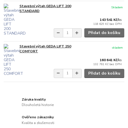
Stavební výtah GEDA LIFT 200
Skladem
STANDARD
143 541 Kč
/
ks
118 629 Kč
bez DPH
Přidat do košíku
Stavební výtah GEDA LIFT 250
skladem
COMFORT
160 641 Kč
/
ks
132 761 Kč
bez DPH
Přidat do košíku
Záruka kvality
Dlouholetá historie
Ověřeno zákazníky
Kvalita a zkušenosti