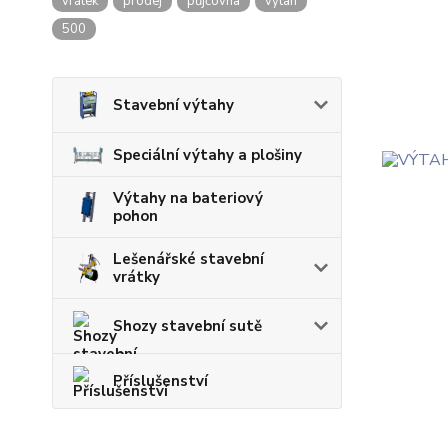
vrátek
prodej
půjčovna
výtah
500
Stavební výtahy
Speciální výtahy a plošiny
Výtahy na bateriový
pohon
Lešenářské stavební
vrátky
Shozy stavební sutě
Příslušenství