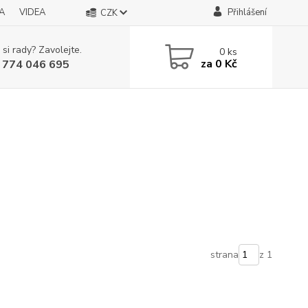
A
VIDEA
Přihlášení
CZK
 si rady? Zavolejte.
0
ks
za
0 Kč
 774 046 695
strana
z 1