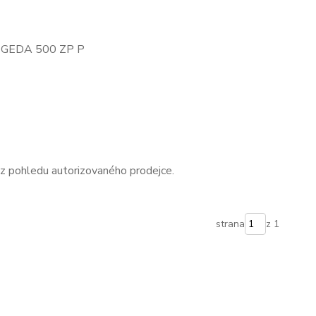
hu GEDA 500 ZP P
z pohledu autorizovaného prodejce.
strana
z 1