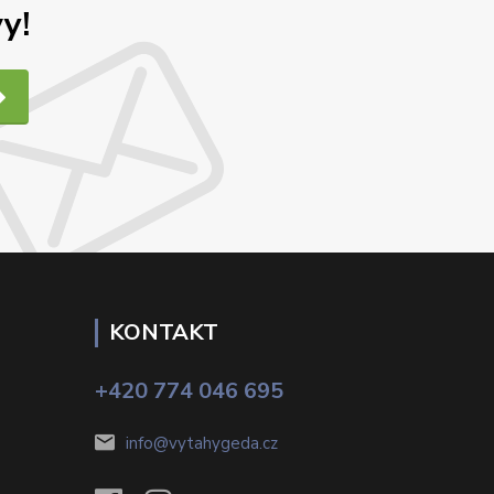
y!
KONTAKT
+420 774 046 695
info@vytahygeda.cz