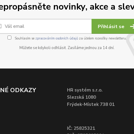
epropásněte novinky, akce a slev
Přihlásit se
Souhlasím se
zpracováním osobních údajů
za účelem rozesílky newsletteru.
Můžete se kdykoli odhlásit. Zasíláme jednou za 14 dní.
ČNÉ ODKAZY
HR systém s.r.o.
Slezská 1080
Frýdek-Místek 738 01
IČ: 25825321