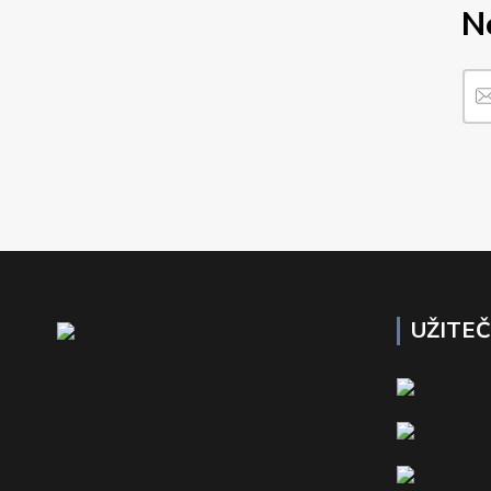
N
UŽITE