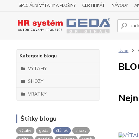
SPECIÁLNÍ VÝTAHY A PLOŠINY
CERTIFIKÁT
NÁVODY
A
Úvod
Kategorie blogu
BLO
VÝTAHY
SHOZY
VRÁTKY
Nejn
Štítky blogu
výtahy
geda
článek
shozy