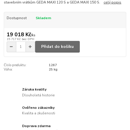
stavebním vrátkům GEDA MAXI 120 S a GEDA MAXI 150 S.
celý popis
Dostupnost
Skladem
19 018 Kč
/
ks
15 717 Kč
bez DPH
Přidat do košíku
Číslo produktu:
1267
Váha:
25 kg
Záruka kvality
Dlouholetá historie
Ověřeno zákazníky
Kvalita a zkušenosti
Doprava zdarma