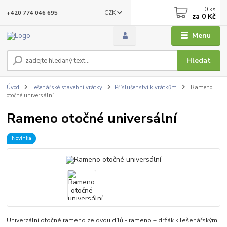
0
ks
CZK
+420 774 046 695
za
0 Kč
Menu
Hledat
Úvod
Lešenářské stavební vrátky
Příslušenství k vrátkům
Rameno
otočné universální
Rameno otočné universální
Novinka
Univerzální otočné rameno ze dvou dílů - rameno + držák k lešenářským