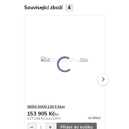
Související zboží
4
GEDA MAXI 120 S 51m
GEDA MAXI 
153 905 Kč
159 086
/
ks
na dotaz
127 194 Kč
bez DPH
131 476 Kč
b
Přidat do košíku