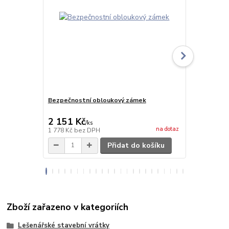
Bezpečnostní obloukový zámek
Dopravní ko
cm
2 151 Kč
24 563 
/
ks
na dotaz
1 778 Kč
bez DPH
20 300 Kč
be
Přidat do košíku
Zboží zařazeno v kategoriích
Lešenářské stavební vrátky