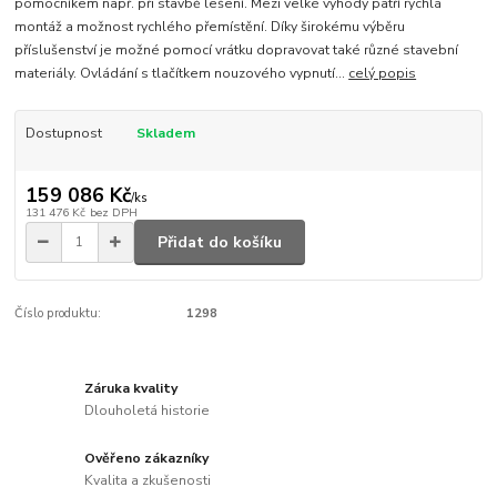
pomocníkem např. při stavbě lešení. Mezi velké výhody patří rychlá
montáž a možnost rychlého přemístění. Díky širokému výběru
příslušenství je možné pomocí vrátku dopravovat také různé stavební
materiály. Ovládání s tlačítkem nouzového vypnutí...
celý popis
Dostupnost
Skladem
159 086 Kč
/
ks
131 476 Kč
bez DPH
Přidat do košíku
Číslo produktu:
1298
Záruka kvality
Dlouholetá historie
Ověřeno zákazníky
Kvalita a zkušenosti