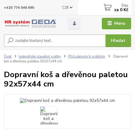
0
ks
CZK
+420 774 046 695
za
0 Kč
Menu
Hledat
Úvod
Lešenářské stavební vrátky
Příslušenství k vrátkům
Dopravní
koš a dřevěnou paletou 92x57x44 cm
Dopravní koš a dřevěnou paletou
92x57x44 cm