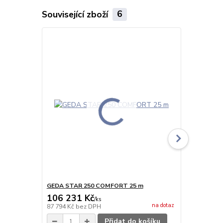
Související zboží
6
GEDA STAR 250 COMFORT 25 m
GEDA STAR
106 231 Kč
108 821
/
ks
na dotaz
87 794 Kč
bez DPH
89 935 Kč
be
Přidat do košíku