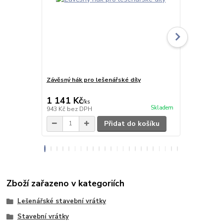
Závěsný hák pro lešenářské díly
Závěsné lan
1 141 Kč
428 Kč
/
ks
/
ks
Skladem
943 Kč
bez DPH
354 Kč
bez 
Přidat do košíku
Zboží zařazeno v kategoriích
Lešenářské stavební vrátky
Stavební vrátky