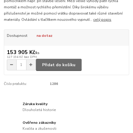
pomocníkem např. při stavbě lešení. Mezi velké výhody patří rychlá
montáž a možnost rychlého přemístění. Díky širokému výběru
příslušenství je možné pomocí vrátku dopravovat také různé stavební
materiály. Ovládání s tlačítkem nouzového vypnutí...
celý popis
Dostupnost
na dotaz
153 905 Kč
/
ks
127 194 Kč
bez DPH
Přidat do košíku
Číslo produktu:
1286
Záruka kvality
Dlouholetá historie
Ověřeno zákazníky
Kvalita a zkušenosti