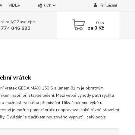
A
VIDEA
Přihlášení
CZK
 si rady? Zavolejte.
0
ks
za
0 Kč
 774 046 695
ební vrátek
ní vrátek GEDA MAXI 150 S s lanem 81 m je obratným
íkem např. při stavbě lešení. Mezi velké výhody patří rychlá
 a možnost rychlého přemístění. Díky širokému výběru
šenství je možné pomocí vrátku dopravovat také různé stavební
ály. Ovládání s tlačítkem nouzového vypnutí...
celý popis