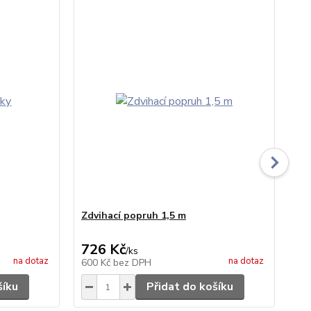
Zdvihací popruh 1,5 m
Ko
726 Kč
2 
/
ks
na dotaz
na dotaz
600 Kč
bez DPH
1 
šíku
Přidat do košíku