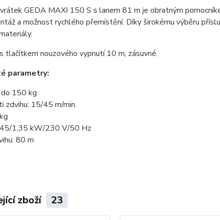
 vrátek GEDA MAXI 150 S s lanem 81 m je obratným pomocníkem 
ntáž a možnost rychlého přemístění. Díky širokému výběru přísl
materiály.
s tlačítkem nouzového vypnutí 10 m, zásuvné.
ké parametry:
 do 150 kg
ti zdvihu: 15/45 m/min.
 kg
,45/1,35 kW/230 V/50 Hz
vihu: 80 m
jící zboží
23