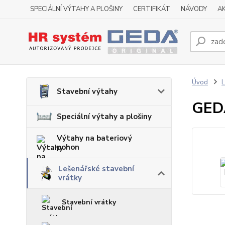
SPECIÁLNÍ VÝTAHY A PLOŠINY
CERTIFIKÁT
NÁVODY
A
Úvod
L
Stavební výtahy
GED
Speciální výtahy a plošiny
Výtahy na bateriový
pohon
Lešenářské stavební
vrátky
Stavební vrátky