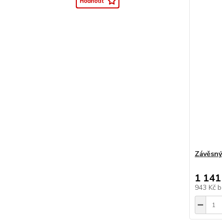
Závěsný
1 141
943 Kč
b