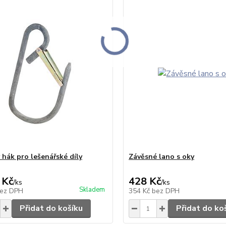
 hák pro lešenářské díly
Závěsné lano s oky
 Kč
428 Kč
/
ks
/
ks
Skladem
ez DPH
354 Kč
bez DPH
Přidat do košíku
Přidat do ko