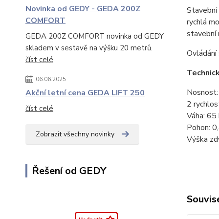
Novinka od GEDY - GEDA 200Z
Stavební
COMFORT
rychlá mo
stavební 
GEDA 200Z COMFORT novinka od GEDY
skladem v sestavě na výšku 20 metrů.
Ovládání 
číst celé
Technic
06.06.2025
Nosnost:
Akční letní cena GEDA LIFT 250
2 rychlos
číst celé
Váha: 65
Pohon: 0
Zobrazit všechny novinky
Výška zd
Řešení od GEDY
Souvise