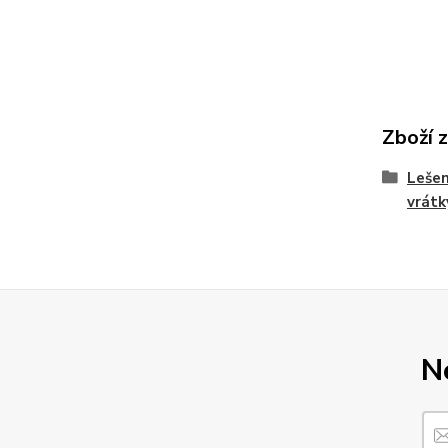
Zboží 
Lešen
vrátk
N