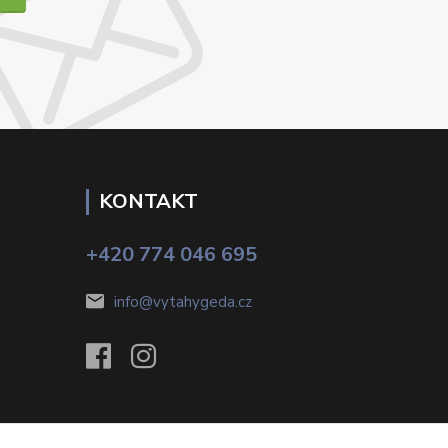
KONTAKT
+420 774 046 695
info@vytahygeda.cz