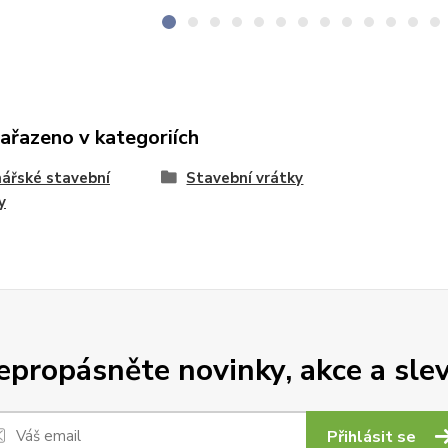
zařazeno v kategoriích
ářské stavební
Stavební vrátky
y
epropásněte novinky, akce a slev
Přihlásit se