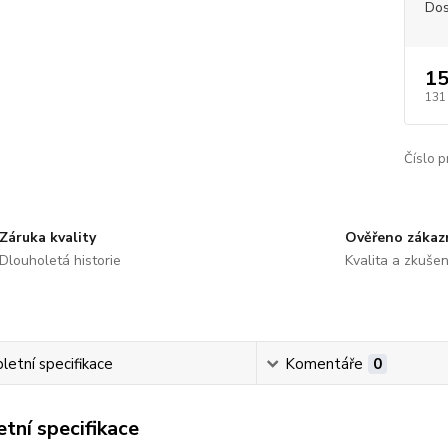
Dos
15
131
Číslo p
Záruka kvality
Ověřeno zákaz
Dlouholetá historie
Kvalita a zkušen
etní specifikace
Komentáře
0
tní specifikace