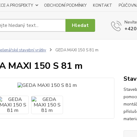
KCE A PROSPEKTY
OBCHODNÍ PODMÍNKY
KONTAKT
PŮJČOVN
Nevíte
Hledat
+420
ešenářské stavební vrátky
GEDA MAXI 150 S 81 m
A MAXI 150 S 81 m
Stav
Staveb
pomocn
montáž
příslu
materi