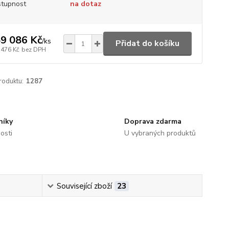
tupnost
na dotaz
9 086 Kč
/
ks
Přidat do košíku
 476 Kč
bez DPH
roduktu:
1287
níky
Doprava zdarma
osti
U vybraných produktů
Související zboží
23