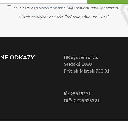
Souhlasím se
zpracováním osobních údajů
za účelem rozesílky newsletteru.
Můžete se kdykoli odhlásit. Zasíláme jednou za 14 dní.
ČNÉ ODKAZY
HR systém s.r.o.
Slezská 1080
Frýdek-Místek 738 01
IČ: 25825321
DIČ: CZ25825321