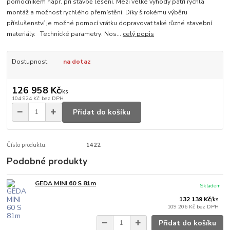
pomocníkem např. při stavbě lešení. Mezi velké výhody patří rychlá
montáž a možnost rychlého přemístění. Díky širokému výběru
příslušenství je možné pomocí vrátku dopravovat také různé stavební
materiály. Technické parametry: Nos...
celý popis
Dostupnost
na dotaz
126 958 Kč
/
ks
104 924 Kč
bez DPH
Přidat do košíku
Číslo produktu:
1422
Podobné produkty
GEDA MINI 60 S 81m
Skladem
132 139 Kč
/
ks
109 206 Kč
bez DPH
Přidat do košíku