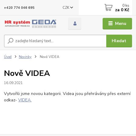
0
ks
CZK
+420 774 046 695
za
0 Kč
Menu
Hledat
Úvod
Novinky
Nově VIDEA
Nově VIDEA
16.09.2021
Vytvořili jsme novou kategorii. Videa jsou přehrávány přes externí
odkaz-
VIDEA.