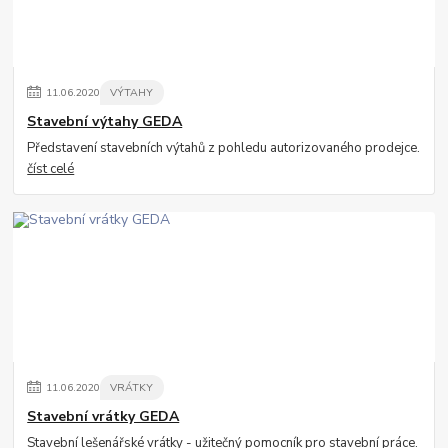
11
.
06
.
2020
VÝTAHY
Stavební výtahy GEDA
Představení stavebních výtahů z pohledu autorizovaného prodejce.
číst celé
11
.
06
.
2020
VRÁTKY
Stavební vrátky GEDA
Stavební lešenářské vrátky - užitečný pomocník pro stavební práce.