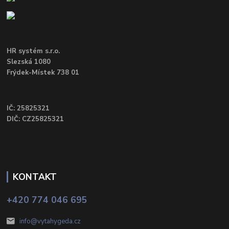
HR systém s.r.o.
Slezská 1080
Frýdek-Místek 738 01
IČ: 25825321
DIČ: CZ25825321
KONTAKT
+420 774 046 695
info@vytahygeda.cz