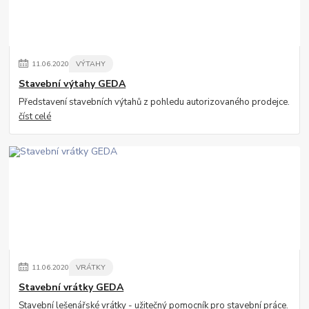
11
.
06
.
2020
VÝTAHY
Stavební výtahy GEDA
Představení stavebních výtahů z pohledu autorizovaného prodejce.
číst celé
11
.
06
.
2020
VRÁTKY
Stavební vrátky GEDA
Stavební lešenářské vrátky - užitečný pomocník pro stavební práce.