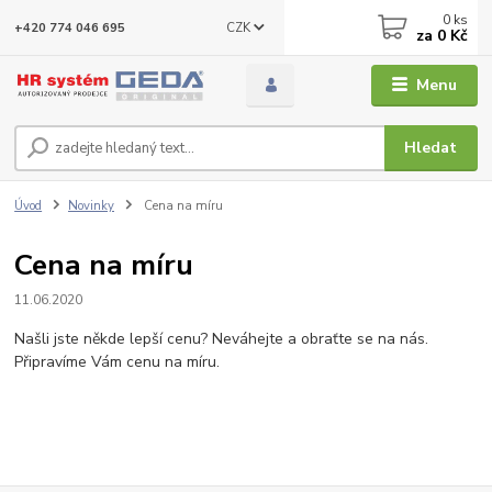
0
ks
CZK
+420 774 046 695
za
0 Kč
Menu
Hledat
Úvod
Novinky
Cena na míru
Cena na míru
11.06.2020
Našli jste někde lepší cenu? Neváhejte a obraťte se na nás.
Připravíme Vám cenu na míru.