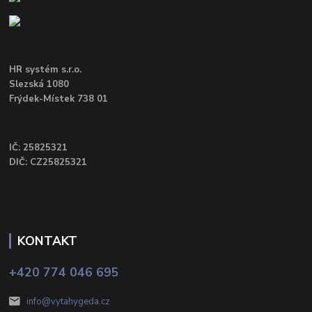
HR systém s.r.o.
Slezská 1080
Frýdek-Místek 738 01
IČ: 25825321
DIČ: CZ25825321
KONTAKT
+420 774 046 695
info@vytahygeda.cz