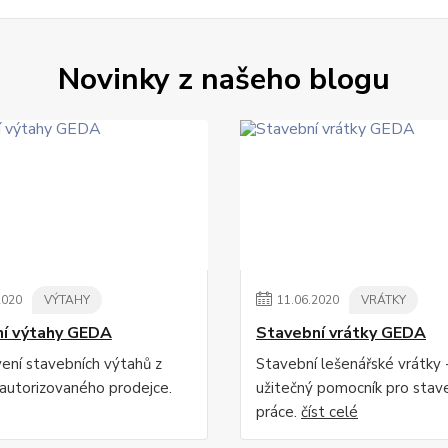
Novinky z našeho blogu
2020
VÝTAHY
11
.
06
.
2020
VRÁTKY
í výtahy GEDA
Stavební vrátky GEDA
ení stavebních výtahů z
Stavební lešenářské vrátky 
autorizovaného prodejce.
užitečný pomocník pro stav
práce.
číst celé