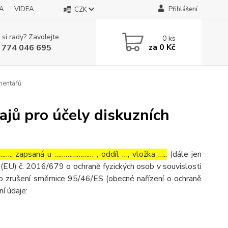
A
VIDEA
Přihlášení
CZK
 si rady? Zavolejte.
0
ks
za
0 Kč
 774 046 695
mentářů
jů pro účely diskuzních
…., zapsaná u ………………… , oddíl …, vložka …..
(dále jen
(EU) č. 2016/679 o ochraně fyzických osob v souvislosti
o zrušení směrnice 95/46/ES (obecné nařízení o ochraně
ní údaje: