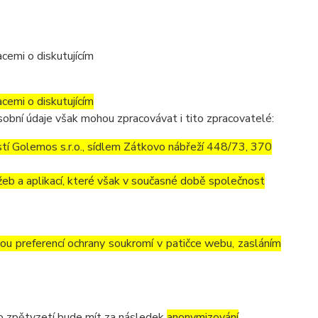
cemi o diskutujícím
cemi o diskutujícím
obní údaje však mohou zpracovávat i tito zpracovatelé:
í Golemos s.r.o., sídlem Zátkovo nábřeží 448/73, 370
eb a aplikací, které však v současné době společnost
vou preferencí ochrany soukromí v patičce webu, zasláním
to zpětvzetí bude mít za následek
anonymizování