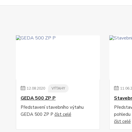
12
.
08
.
2020
VÝTAHY
11
.
06
.
GEDA 500 ZP P
Stavebn
Představení stavebního výtahu
Představ
GEDA 500 ZP P
číst celé
pohledu 
číst celé