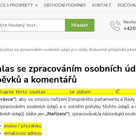
KCE A PROSPEKTY
OBCHODNÍ PODMÍNKY
KONTAKT
PŮJČOVN
Nevíte
Hledat
+420
ouhlas se zpracováním osobních údajů pro účely diskuzních příspěvků a ko
las se zpracováním osobních úda
pěvků a komentářů
lujete tímto souhlas ……………..., se sídlem ………………, IČ ……………
rávce“
), aby ve smyslu nařízení Evropského parlamentu a Rady 
zpracováním osobních údajů a o volném pohybu těchto údajů a 
bních údajů) (dále jen
„Nařízení“
), zpracovával/a následující osob
jméno / přezdívku
emailovou adresu