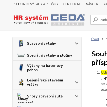
SPECIÁLNÍ VÝTAHY A PLOŠINY
CERTIFIKÁT
NÁVODY
A
Úvod
S
Stavební výtahy
Souh
Speciální výtahy a plošiny
přís
Výtahy na bateriový
pohon
Udě
„Sp
Lešenářské stavební
se 
vrátky
oso
Shozy stavební sutě