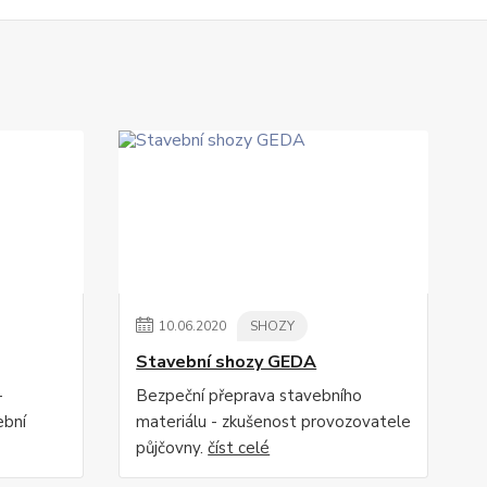
10
.
06
.
2020
SHOZY
Stavební shozy GEDA
-
Bezpeční přeprava stavebního
ební
materiálu - zkušenost provozovatele
půjčovny.
číst celé