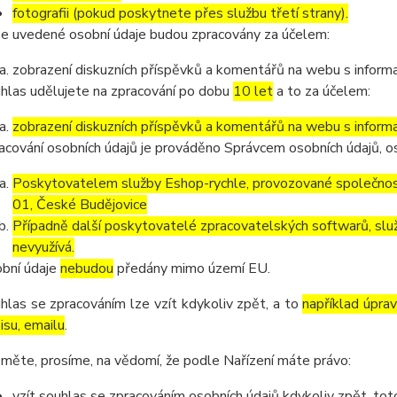
fotografii (pokud poskytnete přes službu třetí strany).
e uvedené osobní údaje budou zpracovány za účelem:
zobrazení diskuzních příspěvků a komentářů na webu s informa
hlas udělujete na zpracování po dobu
10 let
a to za účelem:
zobrazení diskuzních příspěvků a komentářů na webu s informa
acování osobních údajů je prováděno Správcem osobních údajů, os
Poskytovatelem služby Eshop-rychle, provozované společnost
01, České Budějovice
Případně další poskytovatelé zpracovatelských softwarů, služ
nevyužívá.
bní údaje
nebudou
předány mimo území EU.
hlas se zpracováním lze vzít kdykoliv zpět, a to
například úpra
isu, emailu
.
měte, prosíme, na vědomí, že podle Nařízení máte právo:
vzít souhlas se zpracováním osobních údajů kdykoliv zpět, to