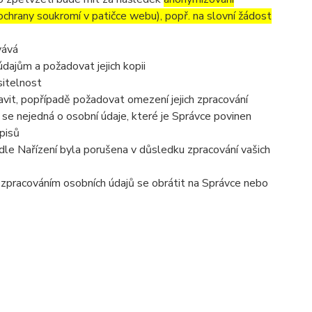
 ochrany soukromí v patičce webu), popř. na slovní žádost
vává
dajům a požadovat jejich kopii
sitelnost
vit, popřípadě požadovat omezení jejich zpracování
se nejedná o osobní údaje, které je Správce povinen
pisů
dle Nařízení byla porušena v důsledku zpracování vašich
e zpracováním osobních údajů se obrátit na Správce nebo