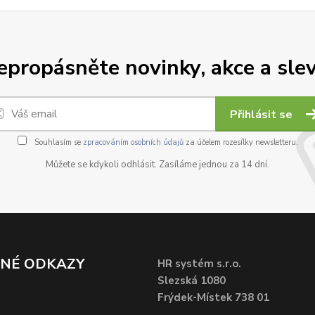
epropásněte novinky, akce a slev
Přihlásit se
Souhlasím se
zpracováním osobních údajů
za účelem rozesílky newsletteru.
Můžete se kdykoli odhlásit. Zasíláme jednou za 14 dní.
ČNÉ ODKAZY
HR systém s.r.o.
Slezská 1080
Frýdek-Místek 738 01