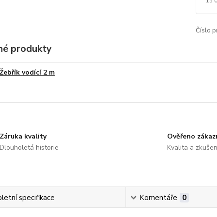
15 
Číslo p
é produkty
Žebřík vodící 2 m
Záruka kvality
Ověřeno zákaz
Dlouholetá historie
Kvalita a zkušen
etní specifikace
Komentáře
0