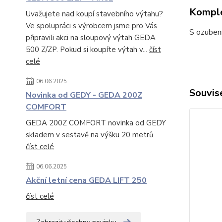
Komple
Uvažujete nad koupí stavebního výtahu?
Ve spolupráci s výrobcem jsme pro Vás
S ozuben
připravili akci na sloupový výtah GEDA
500 Z/ZP. Pokud si koupíte výtah v...
číst
celé
06.06.2025
Souvise
Novinka od GEDY - GEDA 200Z
COMFORT
GEDA 200Z COMFORT novinka od GEDY
skladem v sestavě na výšku 20 metrů.
číst celé
06.06.2025
Akční letní cena GEDA LIFT 250
číst celé