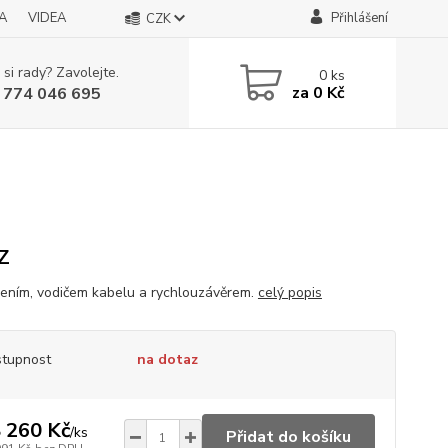
A
VIDEA
Přihlášení
CZK
 si rady? Zavolejte.
0
ks
za
0 Kč
 774 046 695
Z
ením, vodičem kabelu a rychlouzávěrem.
celý popis
tupnost
na dotaz
 260 Kč
/
ks
Přidat do košíku