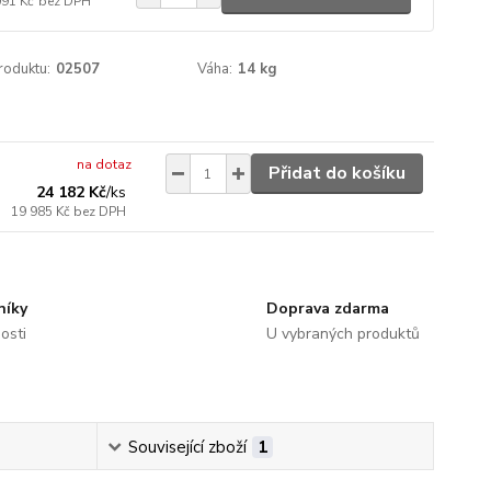
091 Kč
bez DPH
roduktu:
02507
Váha:
14 kg
na dotaz
Přidat do košíku
24 182 Kč
/
ks
19 985 Kč
bez DPH
níky
Doprava zdarma
osti
U vybraných produktů
Související zboží
1