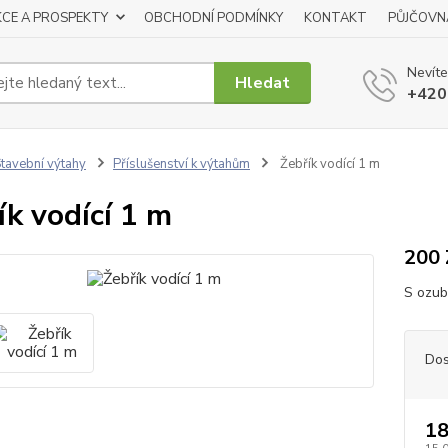
KCE A PROSPEKTY
OBCHODNÍ PODMÍNKY
KONTAKT
PŮJČOVN
Nevíte
Hledat
+420
tavební výtahy
Příslušenství k výtahům
Žebřík vodící 1 m
ík vodící 1 m
200 
S ozub
Dos
18