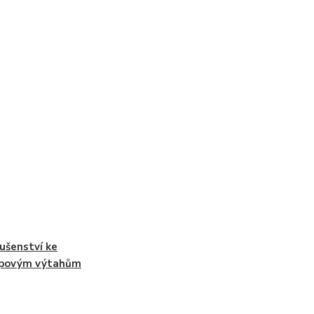
lušenství ke
upovým výtahům