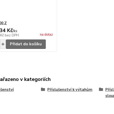
00 Z
34 Kč
/
ks
na dotaz
 Kč
bez DPH
Přidat do košíku
zařazeno v kategoriích
ušenství
Příslušenství k výtahům
Přís
slo