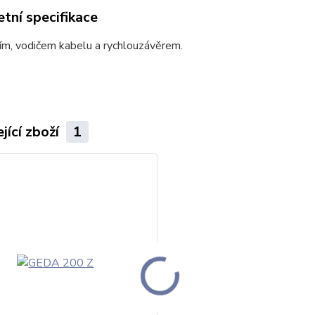
tní specifikace
ím, vodičem kabelu a rychlouzávěrem.
jící zboží
1