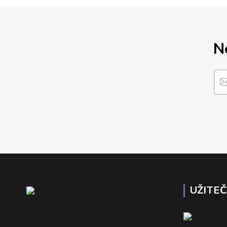
N
UŽITE