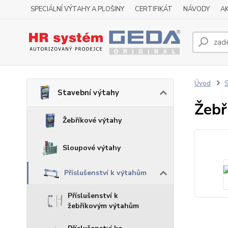
SPECIÁLNÍ VÝTAHY A PLOŠINY
CERTIFIKÁT
NÁVODY
A
Úvod
S
Stavební výtahy
Žebř
Žebříkové výtahy
Sloupové výtahy
Příslušenství k výtahům
Příslušenství k
žebříkovým výtahům