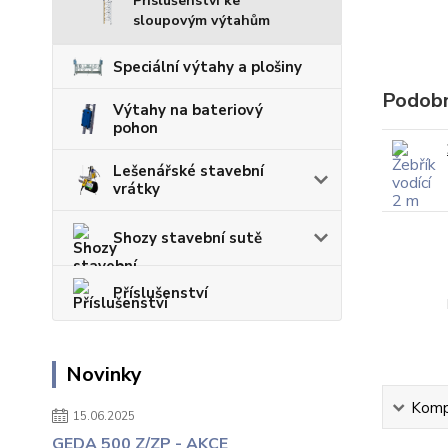
Příslušenství ke
sloupovým výtahům
Speciální výtahy a plošiny
Podobn
Výtahy na bateriový
pohon
Lešenářské stavební
vrátky
Shozy stavební sutě
Příslušenství
Novinky
Kompl
15.06.2025
GEDA 500 Z/ZP - AKCE