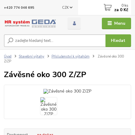
0
ks
CZK
+420 774 046 695
za
0 Kč
Menu
Hledat
Úvod
Stavební výtahy
Příslušenství k výtahům
Závěsné oko 300
Z/ZP
Závěsné oko 300 Z/ZP
Dostupnost
na dotaz