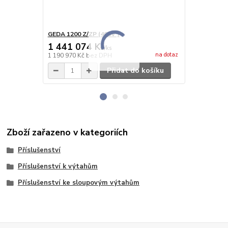
GEDA 1200 Z/ZP (400V )
GEDA 300 Z/
1 441 074 Kč
786 421
/
ks
na dotaz
1 190 970 Kč
bez DPH
649 935 Kč
b
Přidat do košíku
Zboží zařazeno v kategoriích
Příslušenství
Příslušenství k výtahům
Příslušenství ke sloupovým výtahům