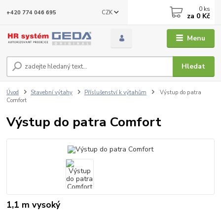
0
ks
CZK
+420 774 046 695
za
0 Kč
Menu
Hledat
Úvod
Stavební výtahy
Příslušenství k výtahům
Výstup do patra
Comfort
Výstup do patra Comfort
1,1 m vysoký