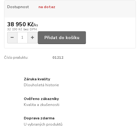
Dostupnost
na dotaz
38 950 Kč
/
ks
32 190 Kč
bez DPH
Přidat do košíku
Číslo produktu:
01212
Záruka kvality
Dlouholetá historie
Ověřeno zákazníky
Kvalita a zkušenosti
Doprava zdarma
U vybraných produktů