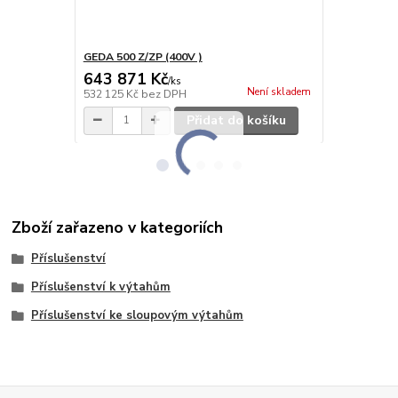
GEDA 500 Z/ZP (400V )
GEDA 1500 Z
643 871 Kč
691 787
/
ks
Není skladem
532 125 Kč
bez DPH
571 725 Kč
b
Přidat do košíku
Zboží zařazeno v kategoriích
Příslušenství
Příslušenství k výtahům
Příslušenství ke sloupovým výtahům