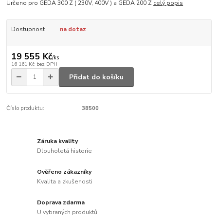
Určeno pro GEDA 300 Z ( 230V, 400V ) a GEDA 200 Z
celý popis
Dostupnost
na dotaz
19 555 Kč
/
ks
16 161 Kč
bez DPH
Přidat do košíku
Číslo produktu:
38500
Záruka kvality
Dlouholetá historie
Ověřeno zákazníky
Kvalita a zkušenosti
Doprava zdarma
U vybraných produktů