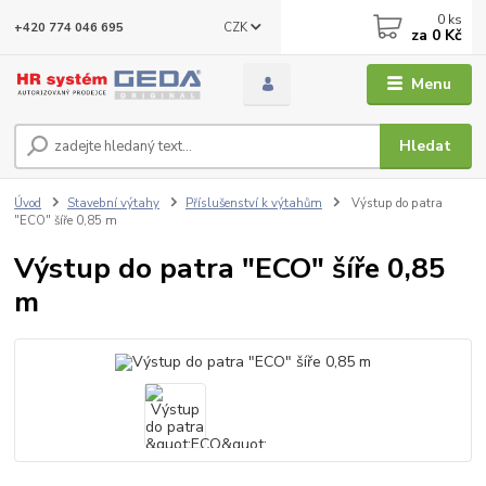
0
ks
CZK
+420 774 046 695
za
0 Kč
Menu
Hledat
Úvod
Stavební výtahy
Příslušenství k výtahům
Výstup do patra
"ECO" šíře 0,85 m
Výstup do patra "ECO" šíře 0,85
m