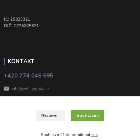
IČ: 25825321
DIČ: CZ25825321
KONTAKT
+420 774 046 695
info@vytahygeda.cz
Souhlasím
Nastavení
HR systém, s.r.o. 2025
Souhlas můžete odmítnout
zde
.
Vytvořeno na
Eshop-rychle.cz