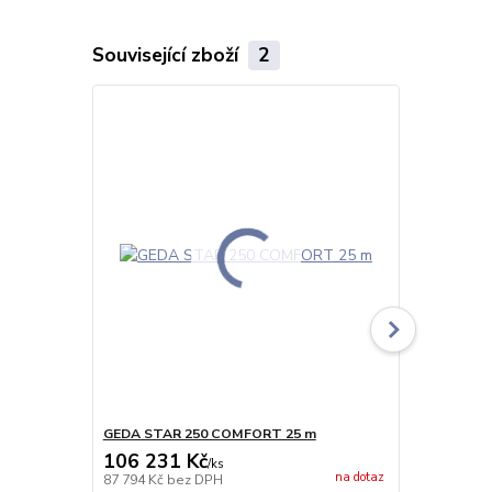
Související zboží
2
GEDA STAR 250 COMFORT 25 m
GEDA STAR
106 231 Kč
108 821
/
ks
na dotaz
87 794 Kč
bez DPH
89 935 Kč
be