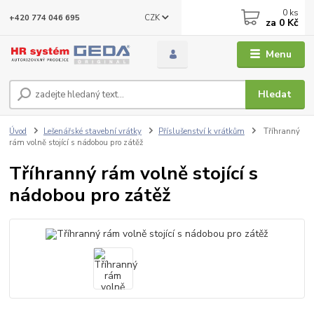
0
ks
CZK
+420 774 046 695
za
0 Kč
Menu
Hledat
Úvod
Lešenářské stavební vrátky
Příslušenství k vrátkům
Tříhranný
rám volně stojící s nádobou pro zátěž
Tříhranný rám volně stojící s
nádobou pro zátěž