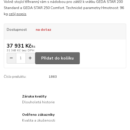
Volně stojící tříhranný rám s nádobou pro zátěž k vrátku GEDA STAR 200
Standard a GEDA STAR 250 Comfort. Technické parametry:Hmotnost: 96
kg
celý popis
Dostupnost
na dotaz
37 931 Kč
/
ks
31 348 Kč
bez DPH
Přidat do košíku
Číslo produktu:
1863
Záruka kvality
Dlouholetá historie
Ověřeno zákazníky
Kvalita a zkušenosti