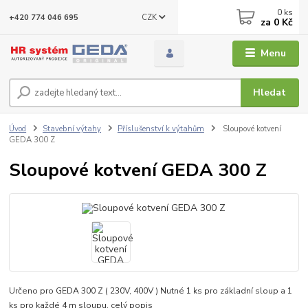
0
ks
CZK
+420 774 046 695
za
0 Kč
Menu
Hledat
Úvod
Stavební výtahy
Příslušenství k výtahům
Sloupové kotvení
GEDA 300 Z
Sloupové kotvení GEDA 300 Z
Určeno pro GEDA 300 Z ( 230V, 400V ) Nutné 1 ks pro základní sloup a 1
ks pro každé 4 m sloupu.
celý popis