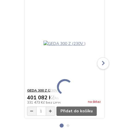
GEDA 300 Z (230V )
GEDA 300 Z 
401 082 Kč
409 374
/
ks
na dotaz
331 473 Kč
bez DPH
338 326 Kč
b
Přidat do košíku