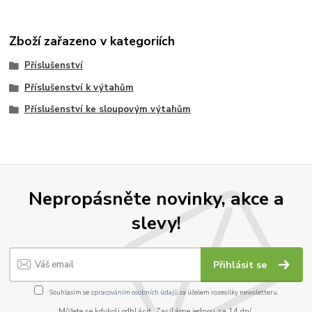
Zboží zařazeno v kategoriích
Příslušenství
Příslušenství k výtahům
Příslušenství ke sloupovým výtahům
Nepropásněte novinky, akce a
slevy!
Přihlásit se
Souhlasím se
zpracováním osobních údajů
za účelem rozesílky newsletteru.
Můžete se kdykoli odhlásit. Zasíláme jednou za 14 dní.