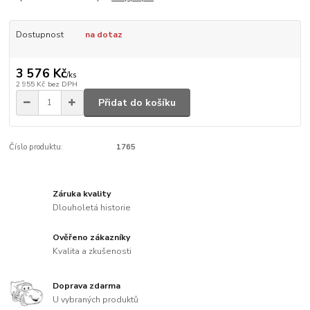
Dostupnost
na dotaz
3 576 Kč
/
ks
2 955 Kč
bez DPH
Přidat do košíku
Číslo produktu:
1765
Záruka kvality
Dlouholetá historie
Ověřeno zákazníky
Kvalita a zkušenosti
Doprava zdarma
U vybraných produktů