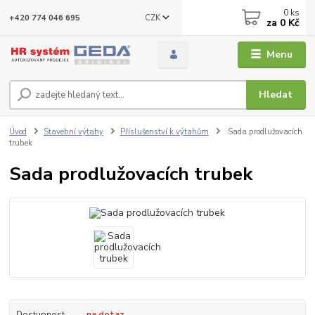
0
ks
CZK
+420 774 046 695
za
0 Kč
Menu
Hledat
Úvod
Stavební výtahy
Příslušenství k výtahům
Sada prodlužovacích
trubek
Sada prodlužovacích trubek
Dostupnost
na dotaz