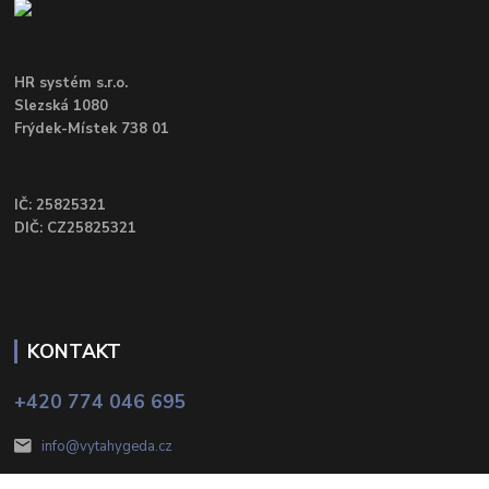
HR systém s.r.o.
Slezská 1080
Frýdek-Místek 738 01
IČ: 25825321
DIČ: CZ25825321
KONTAKT
+420 774 046 695
info@vytahygeda.cz