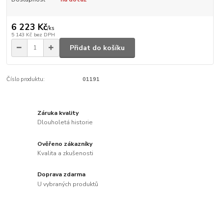
6 223 Kč
/
ks
5 143 Kč
bez DPH
Přidat do košíku
Číslo produktu:
01191
Záruka kvality
Dlouholetá historie
Ověřeno zákazníky
Kvalita a zkušenosti
Doprava zdarma
U vybraných produktů