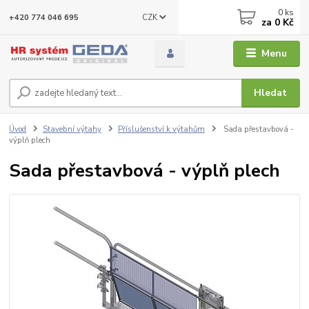
0
ks
CZK
+420 774 046 695
za
0 Kč
Menu
Hledat
Úvod
Stavební výtahy
Příslušenství k výtahům
Sada přestavbová -
výplň plech
Sada přestavbová - výplň plech