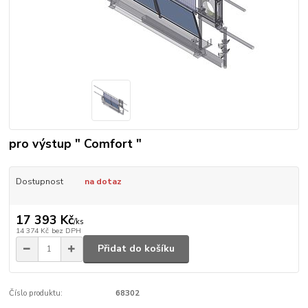
pro výstup " Comfort "
Dostupnost
na dotaz
17 393 Kč
/
ks
14 374 Kč
bez DPH
Přidat do košíku
Číslo produktu:
68302