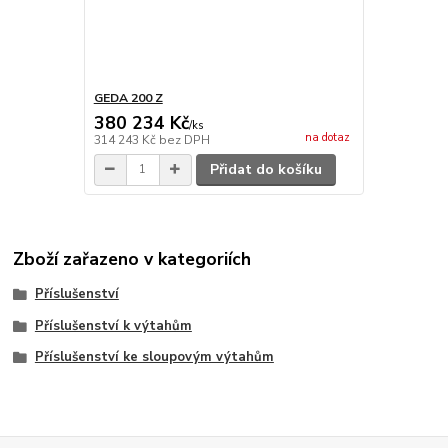
GEDA 200 Z
380 234 Kč
/
ks
na dotaz
314 243 Kč
bez DPH
Přidat do košíku
Zboží zařazeno v kategoriích
Příslušenství
Příslušenství k výtahům
Příslušenství ke sloupovým výtahům