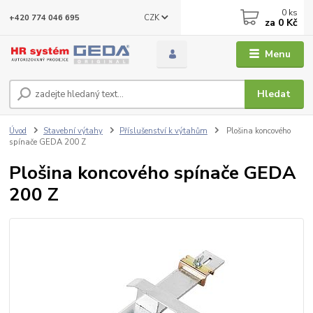
0
ks
CZK
+420 774 046 695
za
0 Kč
Menu
Hledat
Úvod
Stavební výtahy
Příslušenství k výtahům
Plošina koncového
spínače GEDA 200 Z
Plošina koncového spínače GEDA
200 Z