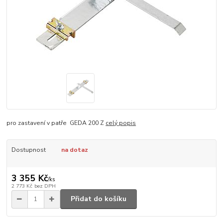
pro zastavení v patře GEDA 200 Z
celý popis
Dostupnost
na dotaz
3 355 Kč
/
ks
2 773 Kč
bez DPH
Přidat do košíku