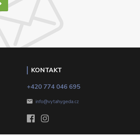
KONTAKT
+420 774 046 695
info@vytahygeda.cz