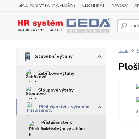
SPECIÁLNÍ VÝTAHY A PLOŠINY
CERTIFIKÁT
NÁVODY
A
Úvod
S
Stavební výtahy
Ploš
Žebříkové výtahy
Sloupové výtahy
Příslušenství k výtahům
Příslušenství k
žebříkovým výtahům