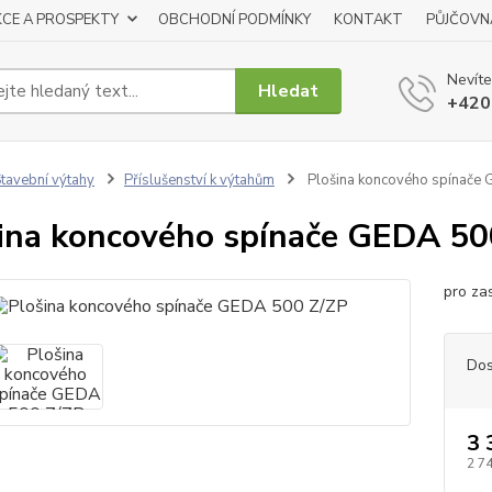
KCE A PROSPEKTY
OBCHODNÍ PODMÍNKY
KONTAKT
PŮJČOVN
Nevíte
Hledat
+420
tavební výtahy
Příslušenství k výtahům
Plošina koncového spínače
ina koncového spínače GEDA 50
pro za
Dos
3 
2 7