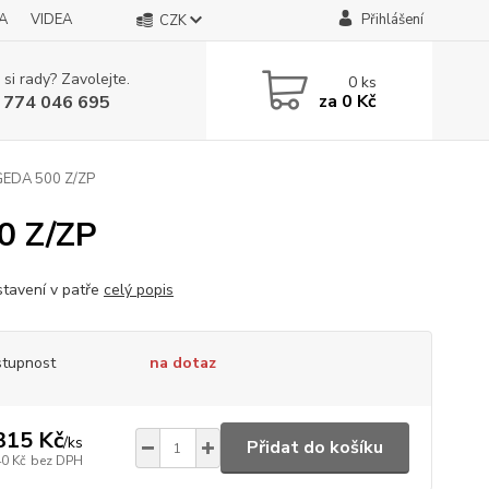
A
VIDEA
Přihlášení
CZK
 si rady? Zavolejte.
0
ks
za
0 Kč
 774 046 695
 GEDA 500 Z/ZP
0 Z/ZP
stavení v patře
celý popis
tupnost
na dotaz
315 Kč
/
ks
Přidat do košíku
40 Kč
bez DPH