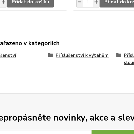
Přidat do košíku
Přidat do ko
zařazeno v kategoriích
ušenství
Příslušenství k výtahům
Přís
slo
epropásněte novinky, akce a slev