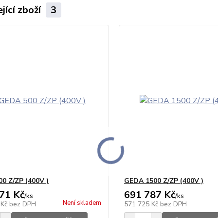
jící zboží
3
0 Z/ZP (400V )
GEDA 1500 Z/ZP (400V )
71 Kč
691 787 Kč
/
ks
/
ks
Není skladem
 Kč
bez DPH
571 725 Kč
bez DPH