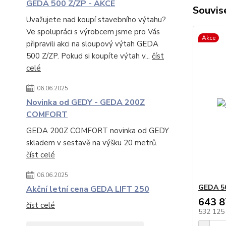
GEDA 500 Z/ZP - AKCE
Souvise
Uvažujete nad koupí stavebního výtahu?
Ve spolupráci s výrobcem jsme pro Vás
Akce
připravili akci na sloupový výtah GEDA
500 Z/ZP. Pokud si koupíte výtah v...
číst
celé
06.06.2025
Novinka od GEDY - GEDA 200Z
COMFORT
GEDA 200Z COMFORT novinka od GEDY
skladem v sestavě na výšku 20 metrů.
číst celé
06.06.2025
GEDA 50
Akční letní cena GEDA LIFT 250
643 8
číst celé
532 125