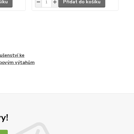
šíku
Přidat do košíku
lušenství ke
upovým výtahům
y!