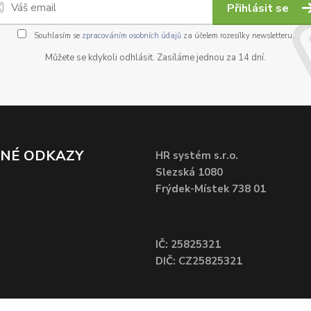
Přihlásit se
Souhlasím se
zpracováním osobních údajů
za účelem rozesílky newsletteru.
Můžete se kdykoli odhlásit. Zasíláme jednou za 14 dní.
ČNÉ ODKAZY
HR systém s.r.o.
Slezská 1080
Frýdek-Místek 738 01
IČ: 25825321
DIČ: CZ25825321