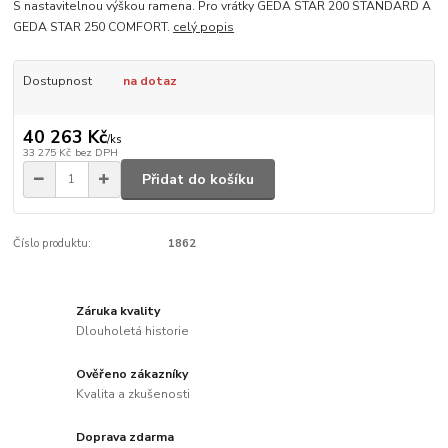
S nastavitelnou výškou ramena. Pro vrátky GEDA STAR 200 STANDARD A
GEDA STAR 250 COMFORT.
celý popis
Dostupnost
na dotaz
40 263 Kč
/
ks
33 275 Kč
bez DPH
Přidat do košíku
Číslo produktu:
1862
Záruka kvality
Dlouholetá historie
Ověřeno zákazníky
Kvalita a zkušenosti
Doprava zdarma