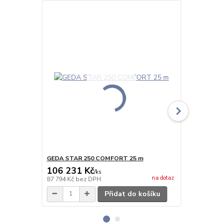
GEDA STAR 250 COMFORT 25 m
GEDA STAR
106 231 Kč
108 821
/
ks
na dotaz
87 794 Kč
bez DPH
89 935 Kč
be
Přidat do košíku