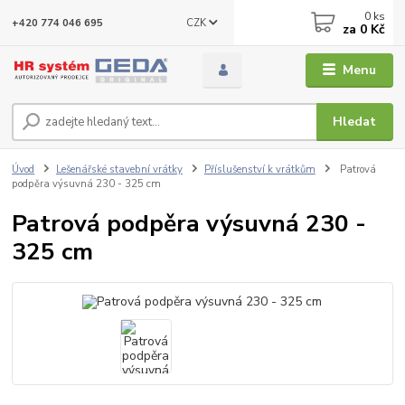
0
ks
CZK
+420 774 046 695
za
0 Kč
Menu
Hledat
Úvod
Lešenářské stavební vrátky
Příslušenství k vrátkům
Patrová
podpěra výsuvná 230 - 325 cm
Patrová podpěra výsuvná 230 -
325 cm