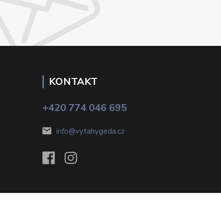
KONTAKT
+420 774 046 695
info@vytahygeda.cz