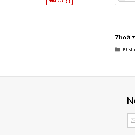
Zboží 
Přísl
N