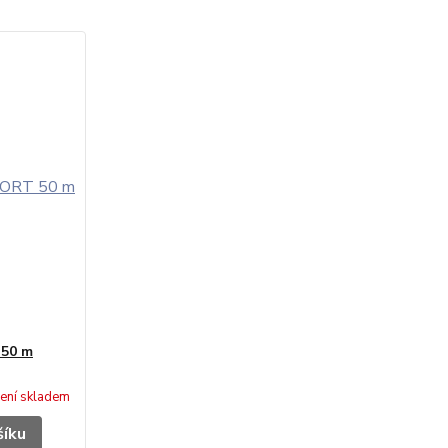
50 m
ení skladem
šíku