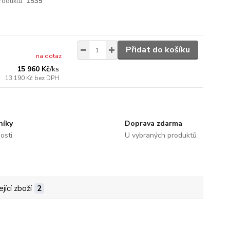
roduktu:
1535
Přidat do košíku
na dotaz
15 960 Kč
/
ks
13 190 Kč
bez DPH
níky
Doprava zdarma
osti
U vybraných produktů
jící zboží
2