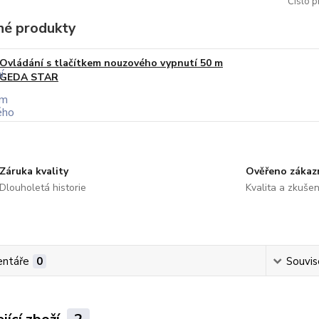
Číslo p
é produkty
Ovládání s tlačítkem nouzového vypnutí 50 m
GEDA STAR
Záruka kvality
Ověřeno zákaz
Dlouholetá historie
Kvalita a zkušen
ntáře
0
Souvise