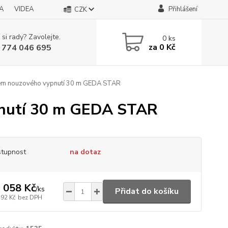
A
VIDEA
Přihlášení
CZK
 si rady? Zavolejte.
0
ks
za
0 Kč
 774 046 695
tkem nouzového vypnutí 30 m GEDA STAR
pnutí 30 m GEDA STAR
tupnost
na dotaz
 058 Kč
/
ks
Přidat do košíku
792 Kč
bez DPH