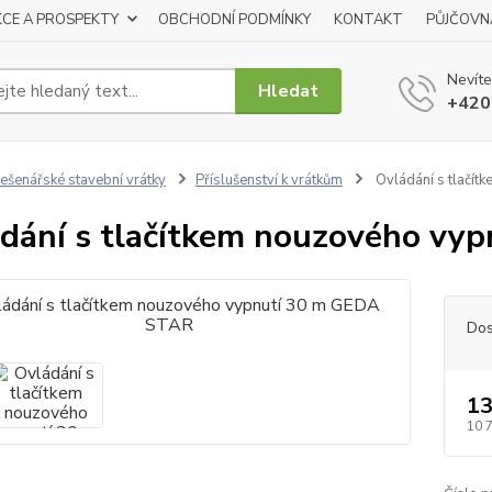
KCE A PROSPEKTY
OBCHODNÍ PODMÍNKY
KONTAKT
PŮJČOVN
Nevíte
Hledat
+420
ešenářské stavební vrátky
Příslušenství k vrátkům
Ovládání s tlačí
dání s tlačítkem nouzového vy
Dos
13
10 