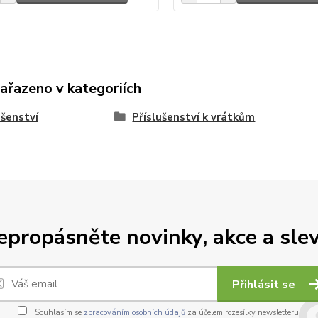
zařazeno v kategoriích
ušenství
Příslušenství k vrátkům
epropásněte novinky, akce a slev
Přihlásit se
Souhlasím se
zpracováním osobních údajů
za účelem rozesílky newsletteru.