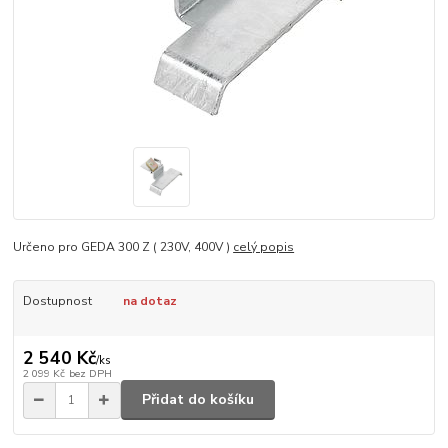
Určeno pro GEDA 300 Z ( 230V, 400V )
celý popis
Dostupnost
na dotaz
2 540 Kč
/
ks
2 099 Kč
bez DPH
Přidat do košíku