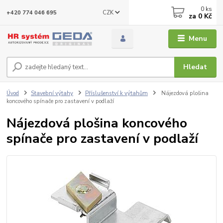
0
ks
CZK
+420 774 046 695
za
0 Kč
Menu
Hledat
Úvod
Stavební výtahy
Příslušenství k výtahům
Nájezdová plošina
koncového spínače pro zastavení v podlaží
Nájezdová plošina koncového
spínače pro zastavení v podlaží