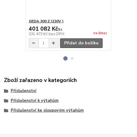
GEDA 300 Z (230V )
GEDA 300 Z 
401 082 Kč
409 374
/
ks
na dotaz
331 473 Kč
bez DPH
338 326 Kč
b
Přidat do košíku
Zboží zařazeno v kategoriích
Příslušenství
Příslušenství k výtahům
Příslušenství ke sloupovým výtahům