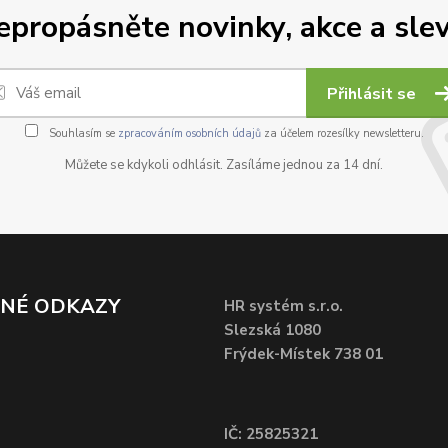
epropásněte novinky, akce a slev
Přihlásit se
Souhlasím se
zpracováním osobních údajů
za účelem rozesílky newsletteru.
Můžete se kdykoli odhlásit. Zasíláme jednou za 14 dní.
ČNÉ ODKAZY
HR systém s.r.o.
Slezská 1080
Frýdek-Místek 738 01
IČ: 25825321