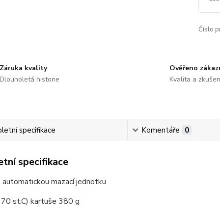
Číslo p
Záruka kvality
Ověřeno zákaz
Dlouholetá historie
Kvalita a zkušen
etní specifikace
Komentáře
0
tní specifikace
o automatickou mazací jednotku
 70 st.C) kartuše 380 g