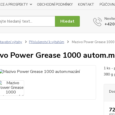
KCE A PROSPEKTY
OBCHODNÍ PODMÍNKY
KONTAKT
PŮJČOVN
Nevíte
Hledat
+420
tavební výtahy
Příslušenství k výtahům
Mazivo Power Grease 1000
vo Power Grease 1000 autom.m
1 ks -
380 g
Dos
72
600