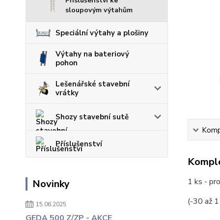
Příslušenství ke
sloupovým výtahům
Speciální výtahy a plošiny
Výtahy na bateriový
pohon
Lešenářské stavební
vrátky
Shozy stavební sutě
Kompl
Příslušenství
Komple
1 ks - pr
Novinky
(-30 až 1
15.06.2025
GEDA 500 Z/ZP - AKCE