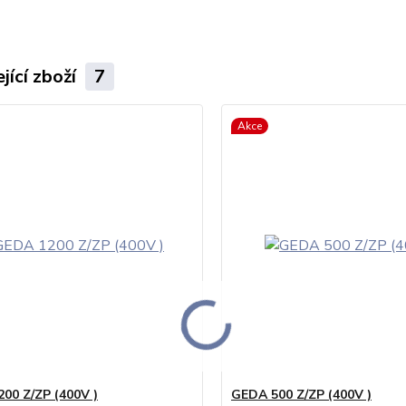
jící zboží
7
Akce
00 Z/ZP (400V )
GEDA 500 Z/ZP (400V )