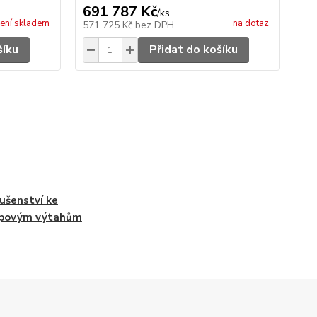
691 787 Kč
40
/
ks
ení skladem
na dotaz
571 725 Kč
bez DPH
33
šíku
Přidat do košíku
lušenství ke
upovým výtahům