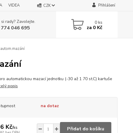
A
VIDEA
Přihlášení
CZK
 si rady? Zavolejte.
0
ks
za
0 Kč
 774 046 695
 autom.mazání
azání
 pro automatickou mazací jednotku (-30 až 1 70 st.C) kartuše
celý popis
tupnost
na dotaz
6 Kč
/
ks
Přidat do košíku
 Kč
bez DPH