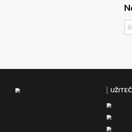
N
UŽITE