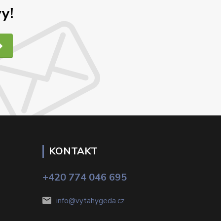
y!
KONTAKT
+420 774 046 695
info@vytahygeda.cz