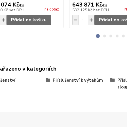
 074 Kč
643 871 Kč
/
ks
/
ks
na dotaz
N
70 Kč
bez DPH
532 125 Kč
bez DPH
Přidat do košíku
Přidat do ko
zařazeno v kategoriích
ušenství
Příslušenství k výtahům
Přís
slo