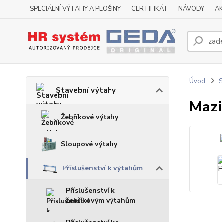
SPECIÁLNÍ VÝTAHY A PLOŠINY
CERTIFIKÁT
NÁVODY
A
Úvod
S
Stavební výtahy
Mazi
Žebříkové výtahy
Sloupové výtahy
Příslušenství k výtahům
Příslušenství k
žebříkovým výtahům