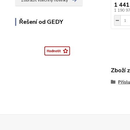
Zobrazit všechny novinky
1 441
1 190 9
Řešení od GEDY
Zboží 
Přísl