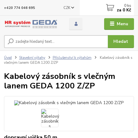
0
ks
CZK
+420 774 046 695
za
0 Kč
Menu
Hledat
Úvod
Stavební výtahy
Příslušenství k výtahům
Kabelový zásobník s
vlečným lanem GEDA 1200 Z/ZP
Kabelový zásobník s vlečným
lanem GEDA 1200 Z/ZP
dopravní výška 50 m