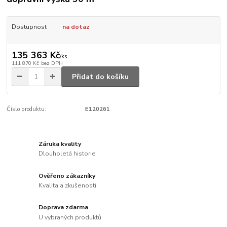
Dostupnost
na dotaz
135 363 Kč
/
ks
111 870 Kč
bez DPH
Přidat do košíku
Číslo produktu:
E120261
Záruka kvality
Dlouholetá historie
Ověřeno zákazníky
Kvalita a zkušenosti
Doprava zdarma
U vybraných produktů