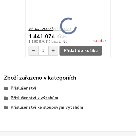
GEDA 1200 Z/ZP (400V )
1 441 074 Kč
/
ks
na dotaz
1 190 970 Kč
bez DPH
Přidat do košíku
Zboží zařazeno v kategoriích
Příslušenství
Příslušenství k výtahům
Příslušenství ke sloupovým výtahům