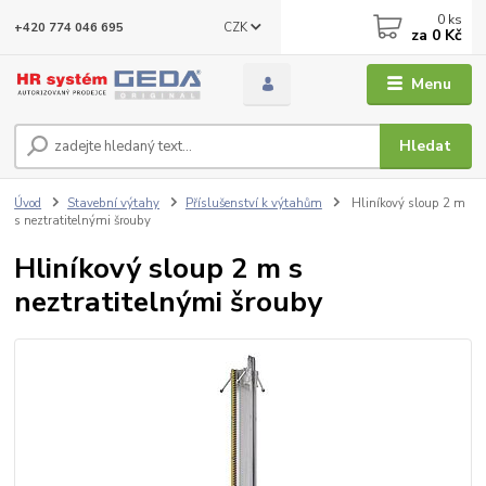
0
ks
CZK
+420 774 046 695
za
0 Kč
Menu
Hledat
Úvod
Stavební výtahy
Příslušenství k výtahům
Hliníkový sloup 2 m
s neztratitelnými šrouby
Hliníkový sloup 2 m s
neztratitelnými šrouby