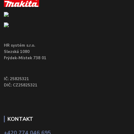
HR systém s.r.o.
Slezská 1080
Frýdek-Místek 738 01
IČ: 25825321
DIČ: CZ25825321
KONTAKT
+420 774 046 695