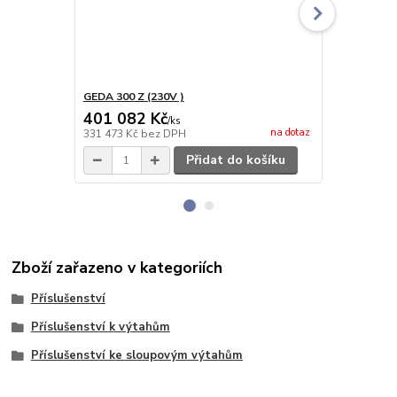
GEDA 300 Z (230V )
GEDA 300 Z 
401 082 Kč
409 374
/
ks
na dotaz
331 473 Kč
bez DPH
338 326 Kč
b
Přidat do košíku
Zboží zařazeno v kategoriích
Příslušenství
Příslušenství k výtahům
Příslušenství ke sloupovým výtahům