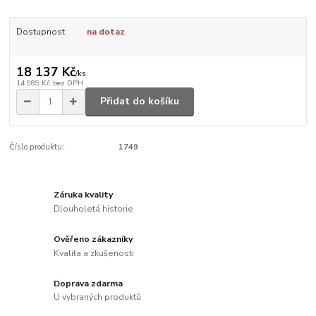
Dostupnost
na dotaz
18 137 Kč
/
ks
14 989 Kč
bez DPH
Přidat do košíku
Číslo produktu:
1749
Záruka kvality
Dlouholetá historie
Ověřeno zákazníky
Kvalita a zkušenosti
Doprava zdarma
U vybraných produktů