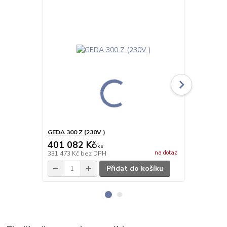
GEDA 300 Z (230V )
GEDA 300 Z 
401 082 Kč
409 374
/
ks
na dotaz
331 473 Kč
bez DPH
338 326 Kč
b
Přidat do košíku