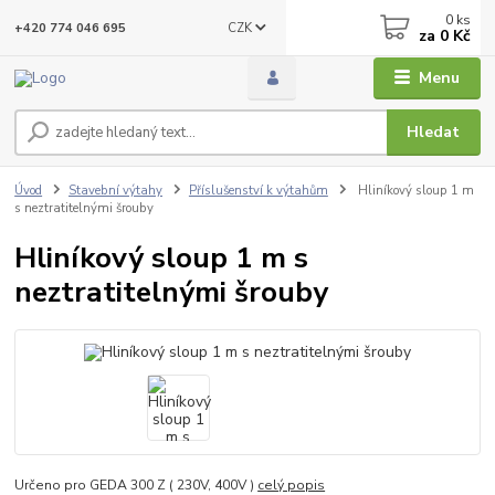
0
ks
CZK
+420 774 046 695
za
0 Kč
Menu
Hledat
Úvod
Stavební výtahy
Příslušenství k výtahům
Hliníkový sloup 1 m
s neztratitelnými šrouby
Hliníkový sloup 1 m s
neztratitelnými šrouby
Určeno pro GEDA 300 Z ( 230V, 400V )
celý popis