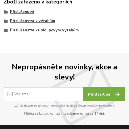
Zboží zařazeno v kategoriích
Příslušenství
Příslušenství k výtahům
Příslušenství ke sloupovým výtahům
Nepropásněte novinky, akce a
slevy!
Přihlásit se
Souhlasím se
zpracováním osobních údajů
za účelem rozesílky newsletteru.
Můžete se kdykoli odhlásit. Zasíláme jednou za 14 dní.