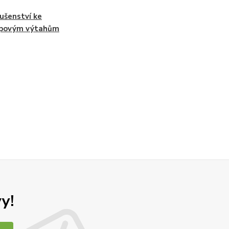
lušenství ke
upovým výtahům
y!