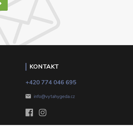
KONTAKT
+420 774 046 695
info@vytahygeda.cz