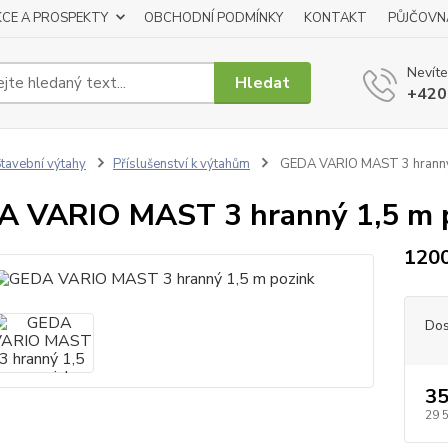
KCE A PROSPEKTY
OBCHODNÍ PODMÍNKY
KONTAKT
PŮJČOVN
Nevíte
Hledat
+420
tavební výtahy
Příslušenství k výtahům
GEDA VARIO MAST 3 hranný
 VARIO MAST 3 hranný 1,5 m 
120
Dos
35
29 