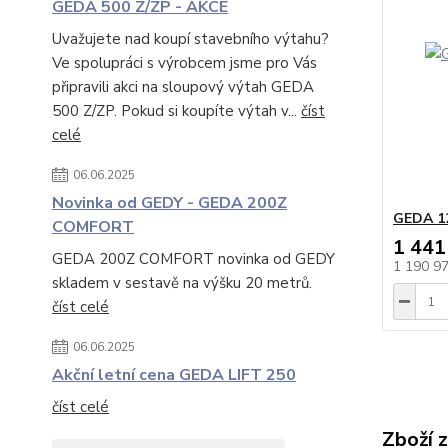
GEDA 500 Z/ZP - AKCE
Uvažujete nad koupí stavebního výtahu?
Ve spolupráci s výrobcem jsme pro Vás
připravili akci na sloupový výtah GEDA
500 Z/ZP. Pokud si koupíte výtah v...
číst
celé
06.06.2025
Novinka od GEDY - GEDA 200Z
GEDA 12
COMFORT
1 441
GEDA 200Z COMFORT novinka od GEDY
1 190 9
skladem v sestavě na výšku 20 metrů.
číst celé
06.06.2025
Akční letní cena GEDA LIFT 250
číst celé
Zboží 