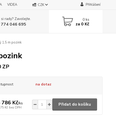
A
VIDEA
Přihlášení
CZK
 si rady? Zavolejte.
0
ks
za
0 Kč
 774 046 695
 1,5 m pozink
pozink
0 ZP
tupnost
na dotaz
 786 Kč
/
ks
Přidat do košíku
575 Kč
bez DPH