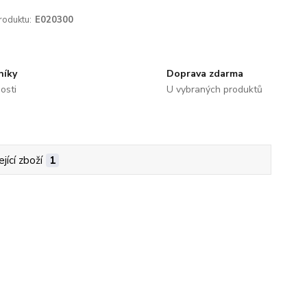
roduktu:
E020300
níky
Doprava zdarma
osti
U vybraných produktů
jící zboží
1