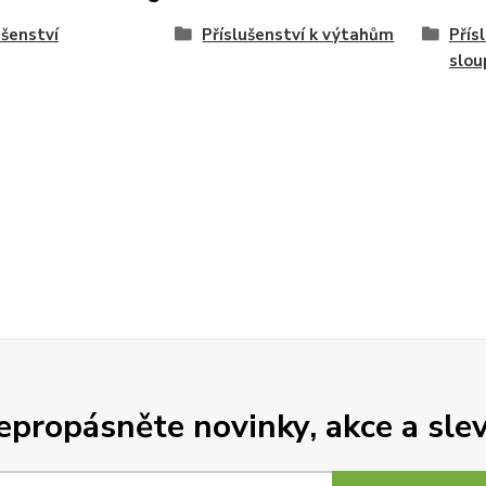
ušenství
Příslušenství k výtahům
Přís
slo
epropásněte novinky, akce a slev