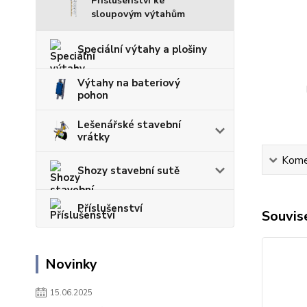
Příslušenství ke
sloupovým výtahům
Speciální výtahy a plošiny
Výtahy na bateriový
pohon
Lešenářské stavební
vrátky
Kome
Shozy stavební sutě
Příslušenství
Souvise
Novinky
15.06.2025