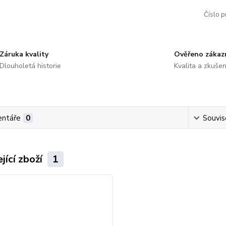
Číslo p
Záruka kvality
Ověřeno zákaz
Dlouholetá historie
Kvalita a zkušen
ntáře
0
Souvise
jící zboží
1