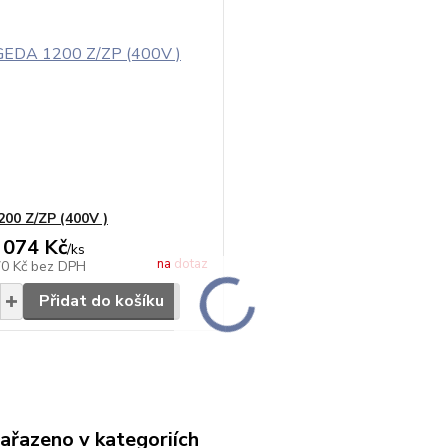
00 Z/ZP (400V )
 074 Kč
/
ks
na dotaz
70 Kč
bez DPH
Přidat do košíku
zařazeno v kategoriích