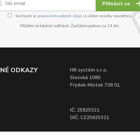
Přihlásit se
Souhlasím se
zpracováním osobních údajů
za účelem rozesílky newsletteru.
Můžete se kdykoli odhlásit. Zasíláme jednou za 14 dní.
ČNÉ ODKAZY
HR systém s.r.o.
Slezská 1080
Frýdek-Místek 738 01
IČ: 25825321
DIČ: CZ25825321