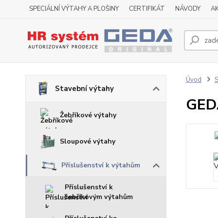
SPECIÁLNÍ VÝTAHY A PLOŠINY
CERTIFIKÁT
NÁVODY
A
Úvod
S
Stavební výtahy
GEDA
Žebříkové výtahy
Sloupové výtahy
Příslušenství k výtahům
Příslušenství k
žebříkovým výtahům