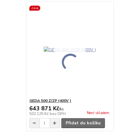
Akce
GEDA 500 Z/ZP (400V )
643 871 Kč
/
ks
Není skladem
532 125 Kč
bez DPH
Přidat do košíku