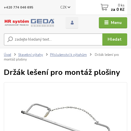
0
ks
CZK
+420 774 046 695
za
0 Kč
Menu
Hledat
Úvod
Stavební výtahy
Příslušenství k výtahům
Držák lešení pro
montáž plošiny
Držák lešení pro montáž plošiny