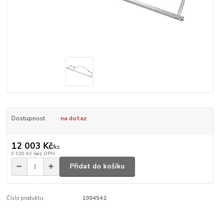
Dostupnost
na dotaz
12 003 Kč
/
ks
9 920 Kč
bez DPH
Přidat do košíku
Číslo produktu:
1004542