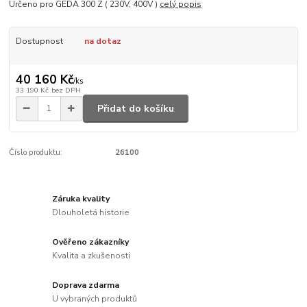
Určeno pro GEDA 300 Z ( 230V, 400V )
celý popis
Dostupnost
na dotaz
40 160 Kč
/
ks
33 190 Kč
bez DPH
Přidat do košíku
Číslo produktu:
26100
Záruka kvality
Dlouholetá historie
Ověřeno zákazníky
Kvalita a zkušenosti
Doprava zdarma
U vybraných produktů