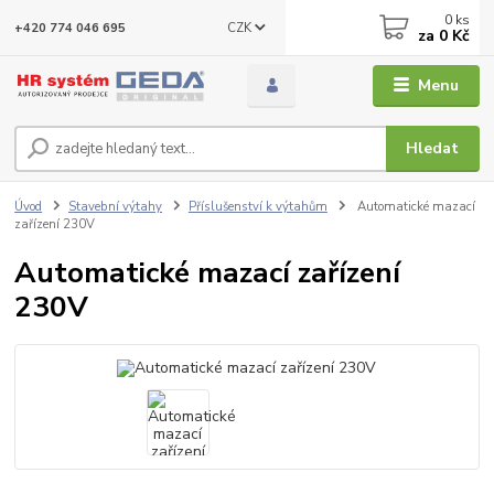
0
ks
CZK
+420 774 046 695
za
0 Kč
Menu
Hledat
Úvod
Stavební výtahy
Příslušenství k výtahům
Automatické mazací
zařízení 230V
Automatické mazací zařízení
230V