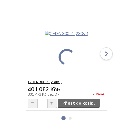
GEDA 300 Z (230V )
GEDA 300 Z 
401 082 Kč
409 374
/
ks
na dotaz
331 473 Kč
bez DPH
338 326 Kč
b
Přidat do košíku